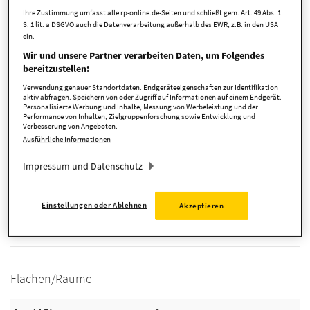
Ihre Zustimmung umfasst alle rp-online.de-Seiten und schließt gem. Art. 49 Abs. 1
verfügbar ab
sofort
S. 1 lit. a DSGVO auch die Datenverarbeitung außerhalb des EWR, z.B. in den USA
ein.
Anbieter-ID
171336
Wir und unsere Partner verarbeiten Daten, um Folgendes
bereitzustellen:
Verwendung genauer Standortdaten. Endgeräteeigenschaften zur Identifikation
Kosten
aktiv abfragen. Speichern von oder Zugriff auf Informationen auf einem Endgerät.
Personalisierte Werbung und Inhalte, Messung von Werbeleistung und der
Performance von Inhalten, Zielgruppenforschung sowie Entwicklung und
Verbesserung von Angeboten.
Ausführliche Informationen
Provision
3.57
Impressum und Datenschutz
Provision inkl. MwSt.
ja
Einstellungen oder Ablehnen
Akzeptieren
Detaillierte Informationen
Flächen/Räume