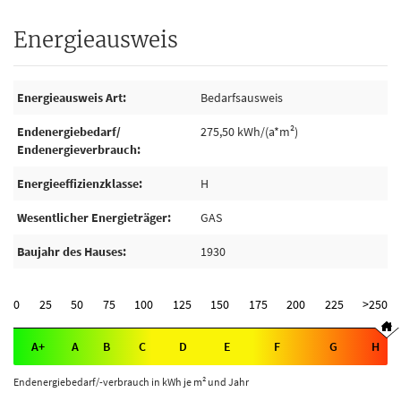
Energieausweis
Energieausweis Art
Bedarfsausweis
Endenergiebedarf/
275,50 kWh/(a*m²)
Endenergieverbrauch
Energieeffizienzklasse
H
Wesentlicher Energieträger
GAS
Baujahr des Hauses
1930
0
25
50
75
100
125
150
175
200
225
>250
A+
A
B
C
D
E
F
G
H
Endenergiebedarf/-verbrauch in kWh je m² und Jahr