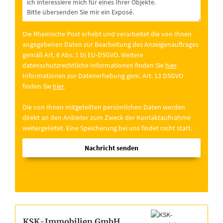
Die Rheinische Post erhebt und verarbeitet die von Ihnen
angegebenen Daten zur Bearbeitung des Anzeigenauftrages
gemäß Art. 6 Abs. 1 b) EU-DSGVO. Weitere
datenschutzrechtliche Informationen finden Sie
hier
.
Informationen zur Datenerhebung gem. Art. 13 DSGVO
finden Sie
hier
.
Die von Ihnen mitgeteilten persönlichen Daten werden
direkt an den Anbieter zum Zweck der Kontaktaufnahme
weitergeleitet. Eine Speicherung bei uns findet nicht statt.
Nachricht senden
KSK-Immobilien GmbH