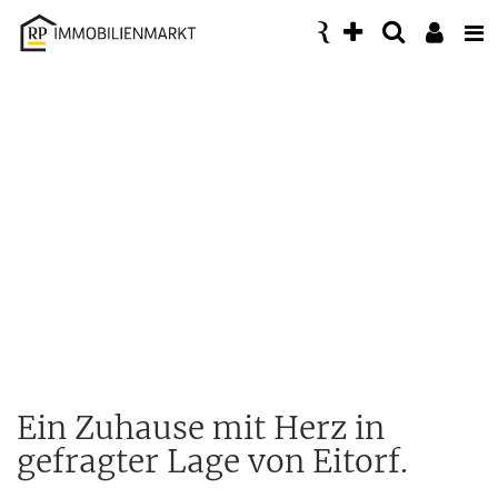
Accessibility
Modus
aktivieren
zur
Navigation
zum
Inhalt
Ein Zuhause mit Herz in
gefragter Lage von Eitorf.