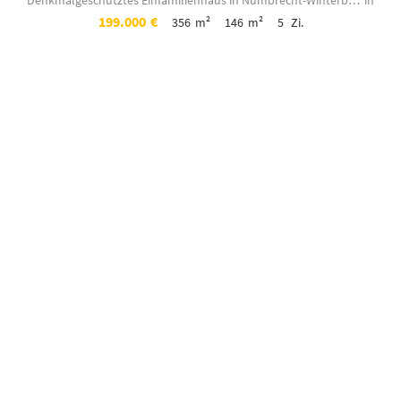
Denkmalgeschütztes Einfamilienhaus in Nümbrecht-Winterborn!
in
199.000
€
356
m²
146
m²
5
Zi.