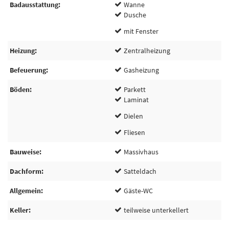
Badausstattung
Wanne
Dusche
mit Fenster
Heizung
Zentralheizung
Befeuerung
Gasheizung
Böden
Parkett
Laminat
Dielen
Fliesen
Bauweise
Massivhaus
Dachform
Satteldach
Allgemein
Gäste-WC
Keller
teilweise unterkellert