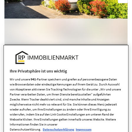
Übersicht ausblenden
Ihre Privatsphäre ist uns wichtig
Wir und unsere
941
-Partner speichern und greifen auf personenbezogene Daten
wie Browserdaten oder eindeutige Kennungen auf Ihrem Gerät zu. Durch Auswahl
von Akzeptieren aktivieren Sie Tracking-Technologien für die unter „Wir und unsere
Partner verarbeiten Daten, um Ihnen Dienste bereitzustellen“ aufgeführten
Eckdaten
Zwecke. Wenn Tracker deaktiviert sind, sind manche Inhalte und Anzeigen
möglicherweise nicht mehr so relevant für Sie. Sie können dieses Menü jederzeit
wieder aufrufen, um Ihre Einstellungen zu ändern oder Ihre Einwilligung zu
widerrufen, indem Sie auf den Link Cookie Einstellungen am unteren Rand der
Kaufpreis
375.000,00 EUR
Webseite klicken. Ihre Einstellungen gelten innerhalb unseres Website. Weitere
Informationen finden Sie in unserer
Zimmer
5 Zimmer
Datenschutzerklärung.
Datenschutzerklärung
Impressum