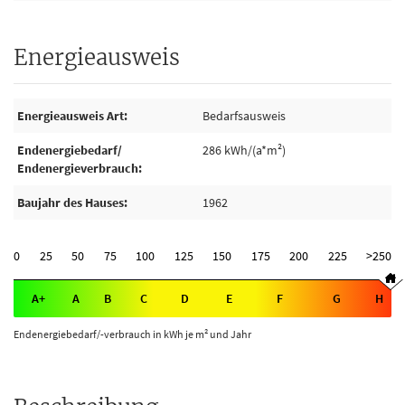
Energieausweis
Energieausweis Art
Bedarfsausweis
Endenergiebedarf/
286 kWh/(a*m²)
Endenergieverbrauch
Baujahr des Hauses
1962
0
25
50
75
100
125
150
175
200
225
>250
A+
A
B
C
D
E
F
G
H
Endenergiebedarf/-verbrauch in kWh je m² und Jahr