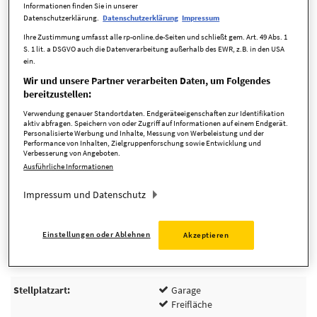
Informationen finden Sie in unserer
Datenschutzerklärung.
Datenschutzerklärung
Impressum
Grundstücksfläche
412,00 m²
Ihre Zustimmung umfasst alle rp-online.de-Seiten und schließt gem. Art. 49 Abs. 1
S. 1 lit. a DSGVO auch die Datenverarbeitung außerhalb des EWR, z.B. in den USA
Zustand
ein.
Wir und unsere Partner verarbeiten Daten, um Folgendes
Objektzustand
Gepflegt
bereitzustellen:
Verwendung genauer Standortdaten. Endgeräteeigenschaften zur Identifikation
Parkmöglichkeiten
aktiv abfragen. Speichern von oder Zugriff auf Informationen auf einem Endgerät.
Personalisierte Werbung und Inhalte, Messung von Werbeleistung und der
Performance von Inhalten, Zielgruppenforschung sowie Entwicklung und
Verbesserung von Angeboten.
Garage Anzahl
1
Ausführliche Informationen
Freiplatz Anzahl
1
Impressum und Datenschutz
Einstellungen oder Ablehnen
Akzeptieren
Ausstattungsmerkmale
Stellplatzart
Garage
Freifläche