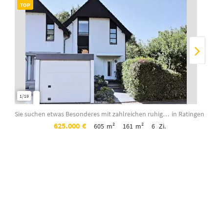
TOP
1/19
1/15
Sie suchen etwas Besonderes mit zahlreichen ruhigen Plätzen im Garten? Dann lese...
in Ratingen
625.000
€
605
m²
161
m²
6
Zi.