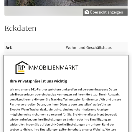
Übersicht anzeigen
Eckdaten
Art
Wohn- und Geschäftshaus
Kaufpreis
749.300,00 EUR
Anbieter-ID
7127b
Ihre Privatsphäre ist uns wichtig
Wir und unsere
941
-Partner speichern und greifen auf personenbezogene Daten
Detaillierte Informationen
wie Browserdaten oder eindeutige Kennungen auf Ihrem Gerät zu. Durch Auswahl
von Akzeptieren aktivieren Sie Tracking-Technologien für die unter „Wir und unsere
Partner verarbeiten Daten, um Ihnen Dienste bereitzustellen“ aufgeführten
Zwecke. Wenn Tracker deaktiviert sind, sind manche Inhalte und Anzeigen
möglicherweise nicht mehr so relevant für Sie. Sie können dieses Menü jederzeit
Flächen/Räume
wieder aufrufen, um Ihre Einstellungen zu ändern oder Ihre Einwilligung zu
widerrufen, indem Sie auf den Link Cookie Einstellungen am unteren Rand der
Webseite klicken. Ihre Einstellungen gelten innerhalb unseres Website. Weitere
Wohnfläche
201,00 m²