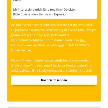
Die Rheinische Post erhebt und verarbeitet die von Ihnen
angegebenen Daten zur Bearbeitung des Anzeigenauftrages
gemäß Art. 6 Abs. 1 b) EU-DSGVO. Weitere
datenschutzrechtliche Informationen finden Sie
hier
.
Informationen zur Datenerhebung gem. Art. 13 DSGVO
finden Sie
hier
.
Die von Ihnen mitgeteilten persönlichen Daten werden
direkt an den Anbieter zum Zweck der Kontaktaufnahme
weitergeleitet. Eine Speicherung bei uns findet nicht statt.
Nachricht senden