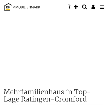
Accessibility
Modus
aktivieren
zur
Navigation
zum
Inhalt
Mehrfamilienhaus in Top-
Lage Ratingen-Cromford