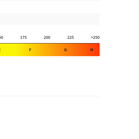
50
175
200
225
>250
E
F
G
H