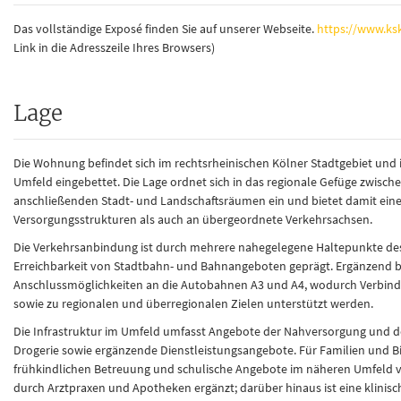
Das vollständige Exposé finden Sie auf unserer Webseite.
https://www.ks
Link in die Adresszeile Ihres Browsers)
Lage
Die Wohnung befindet sich im rechtsrheinischen Kölner Stadtgebiet und
Umfeld eingebettet. Die Lage ordnet sich in das regionale Gefüge zwisch
anschließenden Stadt- und Landschaftsräumen ein und bietet damit ein
Versorgungsstrukturen als auch an übergeordnete Verkehrsachsen.
Die Verkehrsanbindung ist durch mehrere nahegelegene Haltepunkte des
Erreichbarkeit von Stadtbahn- und Bahnangeboten geprägt. Ergänzend be
Anschlussmöglichkeiten an die Autobahnen A3 und A4, wodurch Verbindu
sowie zu regionalen und überregionalen Zielen unterstützt werden.
Die Infrastruktur im Umfeld umfasst Angebote der Nahversorgung und de
Drogerie sowie ergänzende Dienstleistungsangebote. Für Familien und B
frühkindlichen Betreuung und schulische Angebote im näheren Umfeld 
durch Arztpraxen und Apotheken ergänzt; darüber hinaus ist eine klinisc