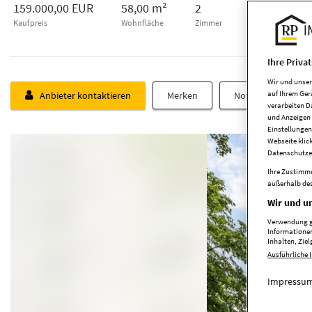
159.000,00 EUR
58,00 m²
2
51109
Kaufpreis
Wohnfläche
Zimmer
Ihre Priva
Wir und unse
auf Ihrem Ger
Anbieter kontaktieren
Merken
Notiz schreiben
verarbeiten D
und Anzeigen 
Einstellungen
Webseite klic
Datenschutze
Ihre Zustimmu
außerhalb des
Wir und un
Verwendung ge
Informationen
Inhalten, Zi
Ausführliche 
Impressum