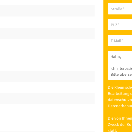
Straße
*
PLZ
*
E-Mail
*
Die Rheinisch
Bearbeitung d
datenschutzre
Datenerhebun
Die von Ihnen
Zweck der Kon
statt.