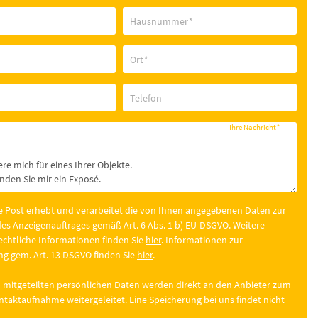
Hausnummer
*
Ort
*
Telefon
Ihre Nachricht
*
e Post erhebt und verarbeitet die von Ihnen angegebenen Daten zur
es Anzeigenauftrages gemäß Art. 6 Abs. 1 b) EU-DSGVO. Weitere
chtliche Informationen finden Sie
hier
. Informationen zur
g gem. Art. 13 DSGVO finden Sie
hier
.
 mitgeteilten persönlichen Daten werden direkt an den Anbieter zum
taktaufnahme weitergeleitet. Eine Speicherung bei uns findet nicht