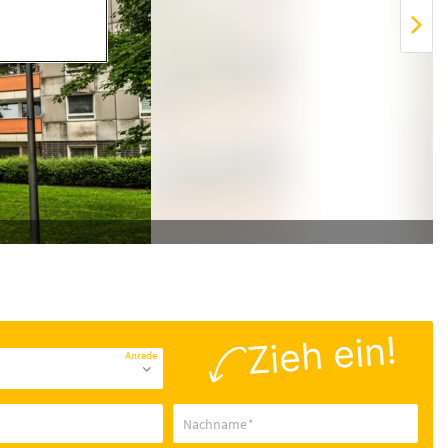
Zieh ein!
Anrede
Nachname
*