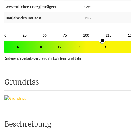
Wesentlicher Energieträger
GAS
Baujahr des Hauses
1968
0
25
50
75
100
125
1
A+
A
B
C
D
Endenergiebedarf/-verbrauch in kWh je m² und Jahr
Grundriss
Beschreibung