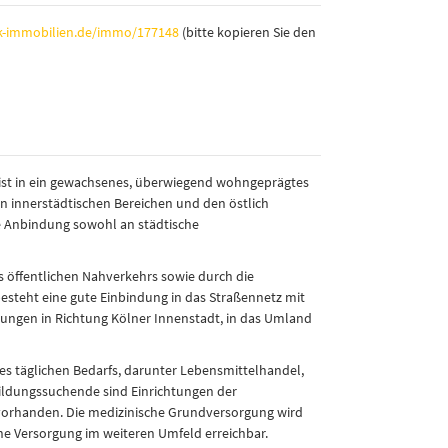
k-immobilien.de/immo/177148
(bitte kopieren Sie den
 ist in ein gewachsenes, überwiegend wohngeprägtes
en innerstädtischen Bereichen und den östlich
e Anbindung sowohl an städtische
 öffentlichen Nahverkehrs sowie durch die
steht eine gute Einbindung in das Straßennetz mit
ngen in Richtung Kölner Innenstadt, in das Umland
s täglichen Bedarfs, darunter Lebensmittelhandel,
ildungssuchende sind Einrichtungen der
vorhanden. Die medizinische Grundversorgung wird
he Versorgung im weiteren Umfeld erreichbar.