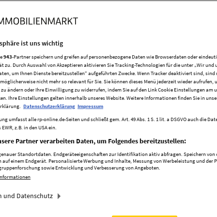
Köln
Grundrisse
tsphäre ist uns wichtig
re
943
-Partner speichern und greifen auf personenbezogene Daten wie Browserdaten oder eindeu
ät zu. Durch Auswahl von Akzeptieren aktivieren Sie Tracking-Technologien für die unter „Wir und 
Exposé öffnen
aten, um Ihnen Dienste bereitzustellen“ aufgeführten Zwecke. Wenn Tracker deaktiviert sind, sind
möglicherweise nicht mehr so relevant für Sie. Sie können dieses Menü jederzeit wieder aufrufen, 
 zu ändern oder Ihre Einwilligung zu widerrufen, indem Sie auf den Link Cookie Einstellungen am 
ken. Ihre Einstellungen gelten innerhalb unseres Website. Weitere Informationen finden Sie in unse
rklärung.
Datenschutzerklärung
Impressum
ng umfasst alle rp-online.de-Seiten und schließt gem. Art. 49 Abs. 1 S. 1 lit. a DSGVO auch die Da
 EWR, z.B. in den USA ein.
sere Partner verarbeiten Daten, um Folgendes bereitzustellen:
nauer Standortdaten. Endgeräteeigenschaften zur Identifikation aktiv abfragen. Speichern von o
 auf einem Endgerät. Personalisierte Werbung und Inhalte, Messung von Werbeleistung und der 
elgruppenforschung sowie Entwicklung und Verbesserung von Angeboten.
Informationen
 und Datenschutz