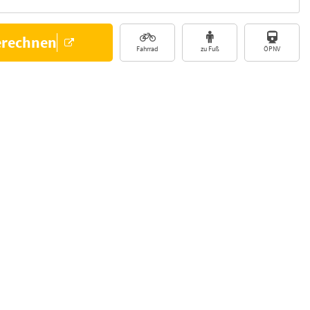
erechnen
Fahrrad
zu Fuß
ÖPNV