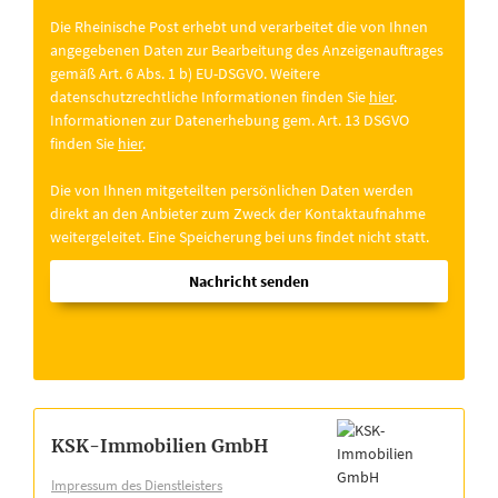
Die Rheinische Post erhebt und verarbeitet die von Ihnen
angegebenen Daten zur Bearbeitung des Anzeigenauftrages
gemäß Art. 6 Abs. 1 b) EU-DSGVO. Weitere
datenschutzrechtliche Informationen finden Sie
hier
.
Informationen zur Datenerhebung gem. Art. 13 DSGVO
finden Sie
hier
.
Die von Ihnen mitgeteilten persönlichen Daten werden
direkt an den Anbieter zum Zweck der Kontaktaufnahme
weitergeleitet. Eine Speicherung bei uns findet nicht statt.
Nachricht senden
KSK-Immobilien GmbH
Impressum des Dienstleisters