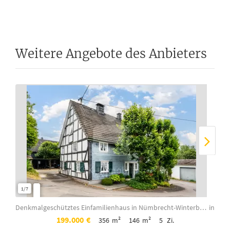
Weitere Angebote des Anbieters
1/7
1/7
Denkmalgeschütztes Einfamilienhaus in Nümbrecht-Winterborn!
in
199.000
€
356
m²
146
m²
5
Zi.