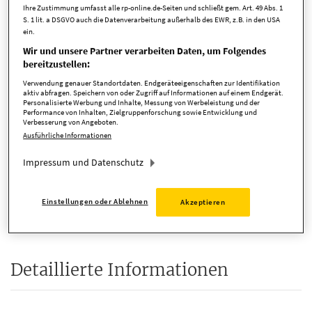
Kaufpreis
369.000,00 EUR
Ihre Zustimmung umfasst alle rp-online.de-Seiten und schließt gem. Art. 49 Abs. 1
S. 1 lit. a DSGVO auch die Datenverarbeitung außerhalb des EWR, z.B. in den USA
Zimmer
5 Zimmer
ein.
Wir und unsere Partner verarbeiten Daten, um Folgendes
verfügbar ab
sofort
bereitzustellen:
Verwendung genauer Standortdaten. Endgeräteeigenschaften zur Identifikation
Anbieter-ID
167318
aktiv abfragen. Speichern von oder Zugriff auf Informationen auf einem Endgerät.
Personalisierte Werbung und Inhalte, Messung von Werbeleistung und der
Performance von Inhalten, Zielgruppenforschung sowie Entwicklung und
Verbesserung von Angeboten.
Ausführliche Informationen
Kosten
Impressum und Datenschutz
Provision
3,57 %
Einstellungen oder Ablehnen
Akzeptieren
Provision inkl. MwSt.
ja
Detaillierte Informationen