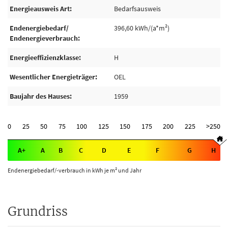
Energieausweis Art
Bedarfsausweis
Endenergiebedarf/
396,60 kWh/(a*m²)
Endenergieverbrauch
Energieeffizienzklasse
H
Wesentlicher Energieträger
OEL
Baujahr des Hauses
1959
0
25
50
75
100
125
150
175
200
225
>250
A+
A
B
C
D
E
F
G
H
Endenergiebedarf/-verbrauch in kWh je m² und Jahr
Grundriss