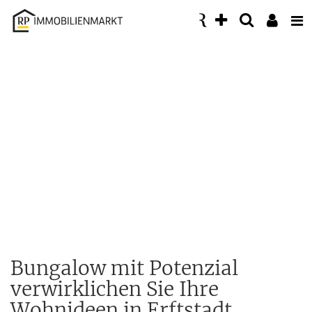
Accessibility
Modus
aktivieren
zur
Navigation
zum
Inhalt
Bungalow mit Potenzial
verwirklichen Sie Ihre
Wohnideen in Erftstadt