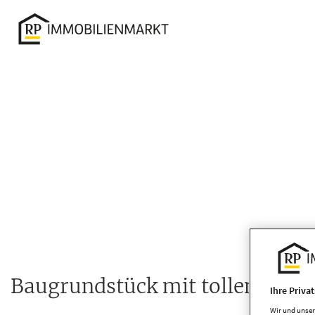
Accessibility
Modus
aktivieren
zur
Navigation
zum
Inhalt
Baugrundstück mit tollen Baumb
Ihre Priva
Wir und unse