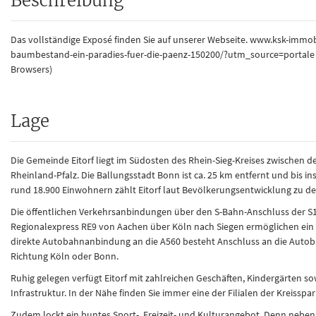
Beschreibung
Das vollständige Exposé finden Sie auf unserer Webseite. www.ksk-immo
baumbestand-ein-paradies-fuer-die-paenz-150200/?utm_source=portale (bi
Browsers)
Lage
Die Gemeinde Eitorf liegt im Südosten des Rhein-Sieg-Kreises zwischen
Rheinland-Pfalz. Die Ballungsstadt Bonn ist ca. 25 km entfernt und bis in
rund 18.900 Einwohnern zählt Eitorf laut Bevölkerungsentwicklung zu d
Die öffentlichen Verkehrsanbindungen über den S-Bahn-Anschluss der 
Regionalexpress RE9 von Aachen über Köln nach Siegen ermöglichen ein
direkte Autobahnanbindung an die A560 besteht Anschluss an die Autob
Richtung Köln oder Bonn.
Ruhig gelegen verfügt Eitorf mit zahlreichen Geschäften, Kindergärten 
Infrastruktur. In der Nähe finden Sie immer eine der Filialen der Kreisspa
Zudem lockt ein buntes Sport-, Freizeit- und Kulturangebot. Denn nebe