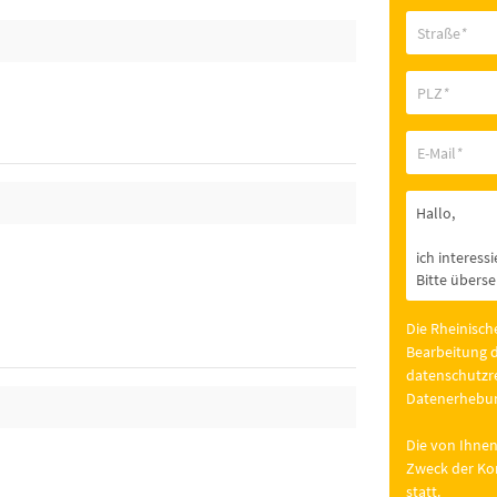
Straße
*
PLZ
*
E-Mail
*
Die Rheinisch
Bearbeitung d
datenschutzre
Datenerhebun
Die von Ihnen
Zweck der Kon
statt.