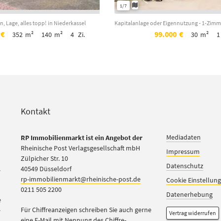
1/7
n, Lage, alles topp!
in Niederkassel
€
99.000
€
352
m²
140
m²
4
Zi.
30
m²
1
Kontakt
Mediadaten
RP Immobilienmarkt ist ein Angebot der
Rheinische Post Verlagsgesellschaft mbH
Impressum
Zülpicher Str. 10
Datenschutz
.
40549 Düsseldorf
rp-immobilienmarkt@rheinische-post.de
Cookie Einstellun
0211 505 2200
Datenerhebung
e
Für Chiffreanzeigen schreiben Sie auch gerne
e
Vertrag widerrufen
eine E-Mail mit Nennung des Chiffre-