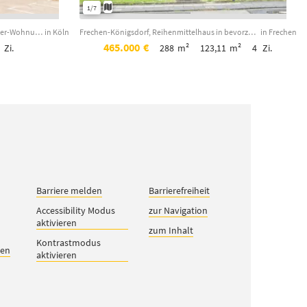
1/7
Kapitalanlage oder Eigennutzung - 1-Zimmer-Wohnung mit Balkon und Garage in Köln...
in Köln
Frechen-Königsdorf, Reihenmittelhaus in bevorzugter Lage.
in Frechen
465.000
€
Zi.
288
m²
123,11
m²
4
Zi.
Barriere melden
Barrierefreiheit
Accessibility Modus
zur Navigation
aktivieren
zum Inhalt
Kontrastmodus
gen
aktivieren