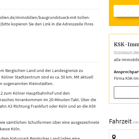
bilien.de/immobilien/baugrundstueck-mit-tollen-
tte kopieren Sie den Link in die Adresszeile Ihres
KSK-Imm
Impressum des 
alle Immobil
 dem Bergischen Land und der Landesgrenze zu
Ansprechpar
s Kölner Stadtzentrum sind es ca. 50 km. Mit aktuell
Firma KSK-I
en sogenannten Kleinstädten.
S12 zum Kölner Hauptbahnhof und den
 rasches Vorankommen im 20-Minuten-Takt. Über die
ahn A3 Richtung Frankfurt oder Köln und an die A59
Fahrzeit
nac
sowie sämtlichen Schulformen über eine ausgezeichnete
rkasse Köln.
Zieladresse
n dem Naturpark Bergisches Land laden eine