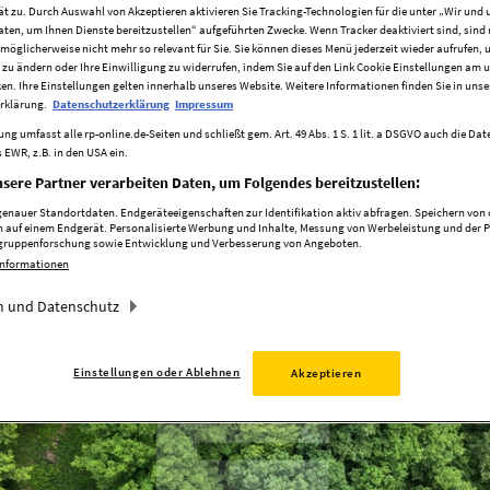
ät zu. Durch Auswahl von Akzeptieren aktivieren Sie Tracking-Technologien für die unter „Wir und 
aten, um Ihnen Dienste bereitzustellen“ aufgeführten Zwecke. Wenn Tracker deaktiviert sind, sind
möglicherweise nicht mehr so relevant für Sie. Sie können dieses Menü jederzeit wieder aufrufen, 
 zu ändern oder Ihre Einwilligung zu widerrufen, indem Sie auf den Link Cookie Einstellungen am 
ken. Ihre Einstellungen gelten innerhalb unseres Website. Weitere Informationen finden Sie in unse
rklärung.
Datenschutzerklärung
Impressum
ng umfasst alle rp-online.de-Seiten und schließt gem. Art. 49 Abs. 1 S. 1 lit. a DSGVO auch die Da
Exposé öffnen
 EWR, z.B. in den USA ein.
sere Partner verarbeiten Daten, um Folgendes bereitzustellen:
nauer Standortdaten. Endgeräteeigenschaften zur Identifikation aktiv abfragen. Speichern von o
 auf einem Endgerät. Personalisierte Werbung und Inhalte, Messung von Werbeleistung und der 
elgruppenforschung sowie Entwicklung und Verbesserung von Angeboten.
Informationen
 und Datenschutz
Einstellungen oder Ablehnen
Akzeptieren