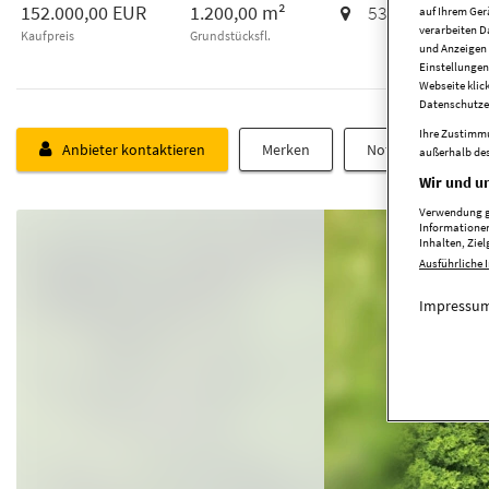
152.000,00 EUR
1.200,00 m²
53783
Eitorf
auf Ihrem Ger
verarbeiten D
Kaufpreis
Grundstücksfl.
und Anzeigen 
Einstellungen
Webseite klic
Datenschutze
Ihre Zustimmu
Anbieter kontaktieren
Merken
Notiz schreiben
außerhalb des
Wir und un
Verwendung ge
Informationen
Inhalten, Zi
Ausführliche 
Impressum