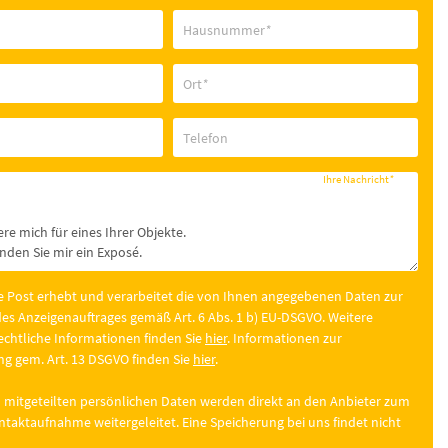
Hausnummer
*
Ort
*
Telefon
Ihre Nachricht
*
e Post erhebt und verarbeitet die von Ihnen angegebenen Daten zur
es Anzeigenauftrages gemäß Art. 6 Abs. 1 b) EU-DSGVO. Weitere
chtliche Informationen finden Sie
hier
. Informationen zur
g gem. Art. 13 DSGVO finden Sie
hier
.
 mitgeteilten persönlichen Daten werden direkt an den Anbieter zum
taktaufnahme weitergeleitet. Eine Speicherung bei uns findet nicht