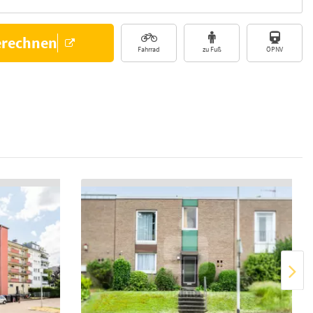
erechnen
Fahrrad
zu Fuß
ÖPNV