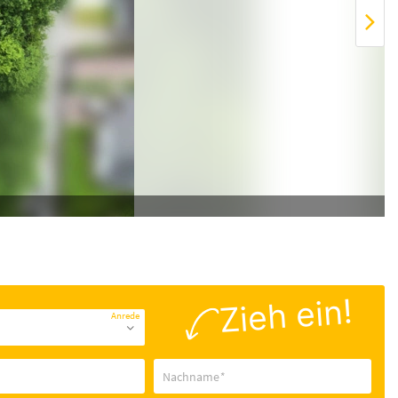
Zieh ein!
Anrede
Nachname
*