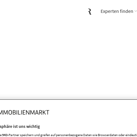
Experten finden
estand. Ein Paradies für die Pä
tsphäre ist uns wichtig
re
943
-Partner speichern und greifen auf personenbezogene Daten wie Browserdaten oder eindeu