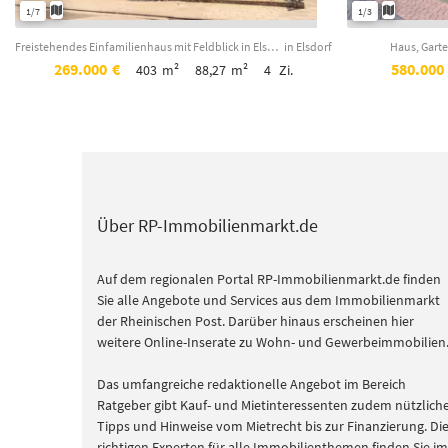
1/7
1/3
Freistehendes Einfamilienhaus mit Feldblick in Elsdorf- Berrendorf!
in Elsdorf
Haus, Garte
269.000
€
580.000
403
m²
88,27
m²
4
Zi.
Über RP-Immobilienmarkt.de
Auf dem regionalen Portal RP-Immobilienmarkt.de finden
Sie alle Angebote und Services aus dem Immobilienmarkt
der Rheinischen Post. Darüber hinaus erscheinen hier
weitere Online-Inserate zu Wohn- und Gewerbeimmobilien
Das umfangreiche redaktionelle Angebot im Bereich
Ratgeber gibt Kauf- und Mietinteressenten zudem nützlich
Tipps und Hinweise vom Mietrecht bis zur Finanzierung. Di
richtigen Experten für alle Immobilienthemen finden Sie im