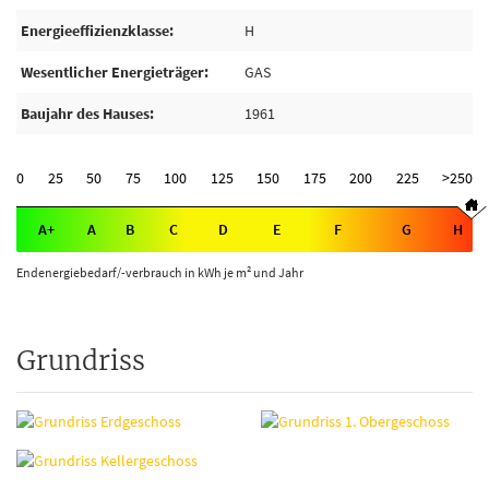
Energieeffizienzklasse
H
Wesentlicher Energieträger
GAS
Baujahr des Hauses
1961
0
25
50
75
100
125
150
175
200
225
>250
A+
A
B
C
D
E
F
G
H
Endenergiebedarf/-verbrauch in kWh je m² und Jahr
Grundriss