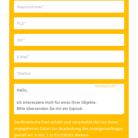
Hausnummer
*
PLZ
*
Ort
*
E-Mail
*
Telefon
Ihre Nachricht
*
Die Rheinische Post erhebt und verarbeitet die von Ihnen
angegebenen Daten zur Bearbeitung des Anzeigenauftrages
gemäß Art. 6 Abs. 1 b) EU-DSGVO. Weitere