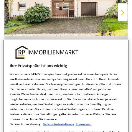
Übersicht ausblenden
Ihre Privatsphäre ist uns wichtig
Wir und unsere
943
-Partner speichern und greifen auf personenbezogene Daten
wie Browserdaten oder eindeutige Kennungen auf Ihrem Gerät zu. Durch Auswahl
von Akzeptieren aktivieren Sie Tracking-Technologien für die unter „Wir und unsere
Partner verarbeiten Daten, um Ihnen Dienste bereitzustellen“ aufgeführten
Zwecke. Wenn Tracker deaktiviert sind, sind manche Inhalte und Anzeigen
möglicherweise nicht mehr so relevant für Sie. Sie können dieses Menü jederzeit
wieder aufrufen, um Ihre Einstellungen zu ändern oder Ihre Einwilligung zu
widerrufen, indem Sie auf den Link Cookie Einstellungen am unteren Rand der
Eckdaten
Webseite klicken. Ihre Einstellungen gelten innerhalb unseres Website. Weitere
Informationen finden Sie in unserer
Datenschutzerklärung.
Datenschutzerklärung
Impressum
Ihre Zustimmung umfasst alle rp-online.de-Seiten und schließt gem. Art. 49 Abs. 1