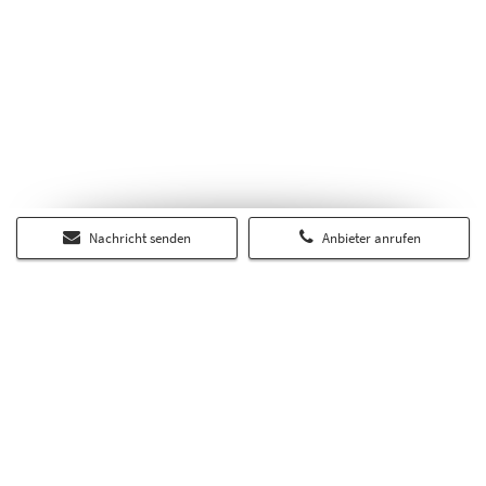
Nachricht senden
Anbieter anrufen
Über RP-Immobilienmarkt.de
Auf dem regionalen Portal RP-Immobilienmarkt.de finden Sie alle
Angebote und Services aus dem Immobilienmarkt der Rheinischen
Post. Darüber hinaus erscheinen hier weitere Online-Inserate zu
Wohn- und Gewerbeimmobilien.