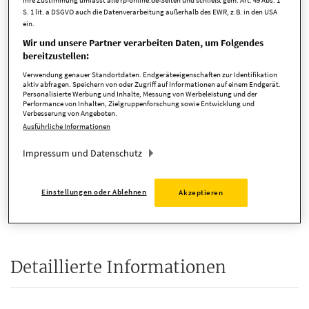
Kaufpreis
589.000,00 EUR
S. 1 lit. a DSGVO auch die Datenverarbeitung außerhalb des EWR, z.B. in den USA
ein.
Zimmer
5 Zimmer
Wir und unsere Partner verarbeiten Daten, um Folgendes
bereitzustellen:
verfügbar ab
sofort
Verwendung genauer Standortdaten. Endgeräteeigenschaften zur Identifikation
Anbieter-ID
172149
aktiv abfragen. Speichern von oder Zugriff auf Informationen auf einem Endgerät.
Personalisierte Werbung und Inhalte, Messung von Werbeleistung und der
Performance von Inhalten, Zielgruppenforschung sowie Entwicklung und
Verbesserung von Angeboten.
Ausführliche Informationen
Kosten
Impressum und Datenschutz
Provision
2,67 %
Einstellungen oder Ablehnen
Akzeptieren
Provision inkl. MwSt.
ja
Detaillierte Informationen