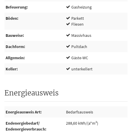
Befeuerung
Gasheizung
Böden
Parkett
Fliesen
Bauweise
Massivhaus
Dachform
Pultdach
Allgemein
Gäste-WC
Keller
unterkellert
Energieausweis
Energieausweis Art
Bedarfsausweis
Endenergiebedarf/
288,60 kWh/(a*m²)
Endenergieverbrauch