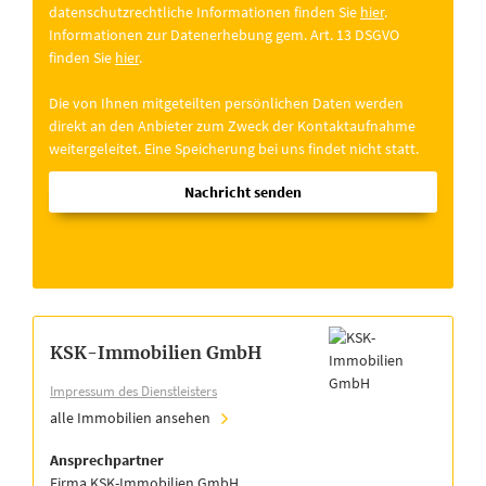
datenschutzrechtliche Informationen finden Sie
hier
.
Informationen zur Datenerhebung gem. Art. 13 DSGVO
finden Sie
hier
.
Die von Ihnen mitgeteilten persönlichen Daten werden
direkt an den Anbieter zum Zweck der Kontaktaufnahme
weitergeleitet. Eine Speicherung bei uns findet nicht statt.
Nachricht senden
KSK-Immobilien GmbH
Impressum des Dienstleisters
alle Immobilien ansehen
Ansprechpartner
Firma KSK-Immobilien GmbH