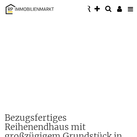
Accessibility
Modus
aktivieren
zur
Navigation
zum
Inhalt
Bezugsfertiges
Reihenendhaus mit
großzügigem Grundstück in