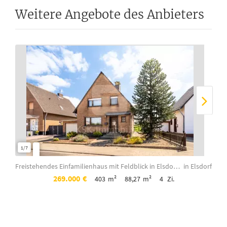
Weitere Angebote des Anbieters
1/7
1/3
Freistehendes Einfamilienhaus mit Feldblick in Elsdorf- Berrendorf!
in Elsdorf
269.000
€
403
m²
88,27
m²
4
Zi.