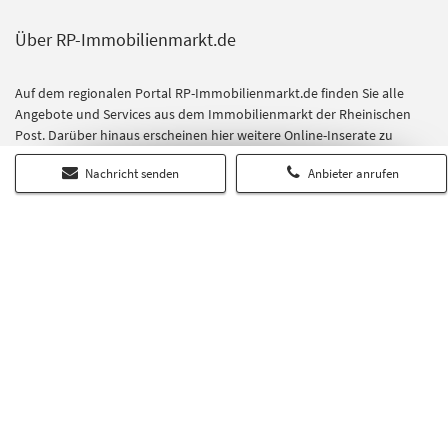
Über RP-Immobilienmarkt.de
Auf dem regionalen Portal RP-Immobilienmarkt.de finden Sie alle
Angebote und Services aus dem Immobilienmarkt der Rheinischen
Post. Darüber hinaus erscheinen hier weitere Online-Inserate zu
Wohn- und Gewerbeimmobilien.
Nachricht senden
Anbieter anrufen
Das umfangreiche redaktionelle Angebot im Bereich Ratgeber gibt
Kauf- und Mietinteressenten zudem nützliche Tipps und Hinweise
vom Mietrecht bis zur Finanzierung. Die richtigen Experten für alle
Immobilienthemen finden Sie im Bereich Dienstleister. Hier
präsentieren sich kompetente Unternehmen mit ihrem Angebot.
Kontakt
RP Immobilienmarkt ist ein Angebot der
Rheinische Post Verlagsgesellschaft mbH