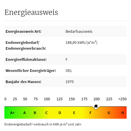
Energieausweis
Energieausweis Art
Bedarfsausweis
Endenergiebedarf/
188,90 kWh/(a*m²)
Endenergieverbrauch
Energieeffizienzklasse
F
Wesentlicher Energieträger
OEL
Baujahr des Hauses
1970
0
25
50
75
100
125
150
175
200
225
>250
A+
A
B
C
D
E
F
G
H
Endenergiebedarf/-verbrauch in kWh je m² und Jahr