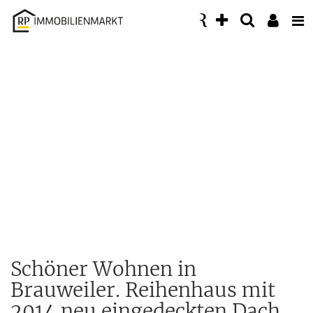
Accessibility
Modus
aktivieren
zur
Navigation
zum
Inhalt
Schöner Wohnen in
Brauweiler. Reihenhaus mit
2014 neu eingedeckten Dach.