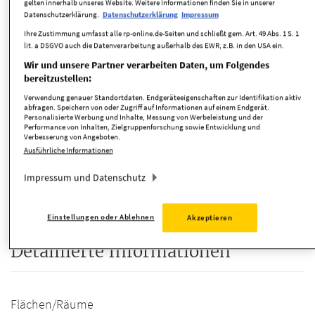
gelten innerhalb unseres Website. Weitere Informationen finden Sie in unserer
Zimmer
3 Zimmer
Datenschutzerklärung.
Datenschutzerklärung
Impressum
Ihre Zustimmung umfasst alle rp-online.de-Seiten und schließt gem. Art. 49 Abs. 1 S. 1
verfügbar ab
Nach Vereinbarung.
lit. a DSGVO auch die Datenverarbeitung außerhalb des EWR, z.B. in den USA ein.
Anbieter-ID
175436
Wir und unsere Partner verarbeiten Daten, um Folgendes
bereitzustellen:
Verwendung genauer Standortdaten. Endgeräteeigenschaften zur Identifikation aktiv
abfragen. Speichern von oder Zugriff auf Informationen auf einem Endgerät.
Kosten
Personalisierte Werbung und Inhalte, Messung von Werbeleistung und der
Performance von Inhalten, Zielgruppenforschung sowie Entwicklung und
Verbesserung von Angeboten.
Ausführliche Informationen
Provision
3,57%
Impressum und Datenschutz
Provision inkl. MwSt.
ja
Einstellungen oder Ablehnen
Akzeptieren
Detaillierte Informationen
Flächen/Räume