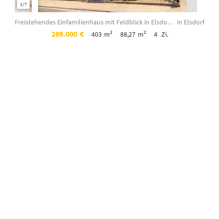
1/7
1/3
Freistehendes Einfamilienhaus mit Feldblick in Elsdorf- Berrendorf!
in Elsdorf
269.000
€
403
m²
88,27
m²
4
Zi.