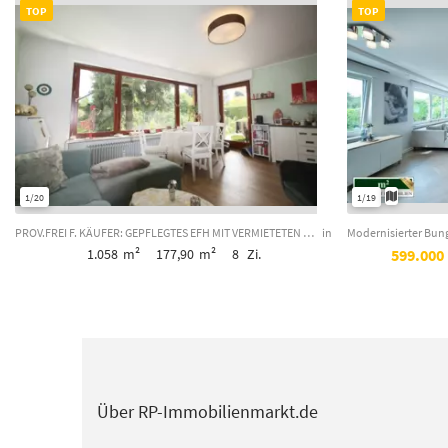
TOP
TOP
1/20
1/19
PROV.FREI F. KÄUFER: GEPFLEGTES EFH MIT VERMIETETEN 2 ELW - ZUSATZEINKOMMEN & FI...
in
1.058
m²
177,90
m²
8
Zi.
599.000
Über RP-Immobilienmarkt.de