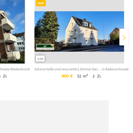
TOP
1/10
 Rheda-Wiedenbrück
Schöne helle und renovierte 2 Zimmer Dachgeschosswohnung in Radevormwald-Herbeck...
in Radevormwald
400
€
3
Zi.
52
m²
2
Zi.