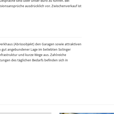
espräche sind über unser Büro zu führen. Bei
sionsansprüche ausdrücklich vor. Zwischenverkauf ist
rkhaus (Abrissobjekt) den Garagen sowie attraktiven
h gut angebundener Lage im beliebten Solinger
nfrastruktur und kurze Wege aus. Zahlreiche
tungen des täglichen Bedarfs befinden sich in