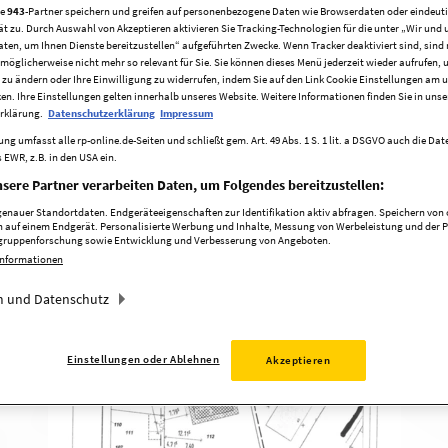
n
re
943
-Partner speichern und greifen auf personenbezogene Daten wie Browserdaten oder eindeu
ät zu. Durch Auswahl von Akzeptieren aktivieren Sie Tracking-Technologien für die unter „Wir und 
aten, um Ihnen Dienste bereitzustellen“ aufgeführten Zwecke. Wenn Tracker deaktiviert sind, sind
möglicherweise nicht mehr so relevant für Sie. Sie können dieses Menü jederzeit wieder aufrufen, 
 zu ändern oder Ihre Einwilligung zu widerrufen, indem Sie auf den Link Cookie Einstellungen am 
ken. Ihre Einstellungen gelten innerhalb unseres Website. Weitere Informationen finden Sie in unse
rklärung.
Datenschutzerklärung
Impressum
Exposé öffnen
ng umfasst alle rp-online.de-Seiten und schließt gem. Art. 49 Abs. 1 S. 1 lit. a DSGVO auch die Da
 EWR, z.B. in den USA ein.
sere Partner verarbeiten Daten, um Folgendes bereitzustellen:
nauer Standortdaten. Endgeräteeigenschaften zur Identifikation aktiv abfragen. Speichern von o
 auf einem Endgerät. Personalisierte Werbung und Inhalte, Messung von Werbeleistung und der 
elgruppenforschung sowie Entwicklung und Verbesserung von Angeboten.
Informationen
 und Datenschutz
Einstellungen oder Ablehnen
Akzeptieren