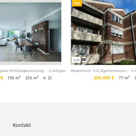
TOP
1/18
Modernisierter Bungalow mit Einliegerwohnung, viel Privatsphäre und idyllischem ...
in Solingen
Wiedenbrück - 3-Zi. Eigentumswohnung - 77 m² in attraktiver Lage (WE 01) / SOFOR...
in
€
165.000
€
739
m²
253
m²
6
Zi.
77
m²
Kontakt