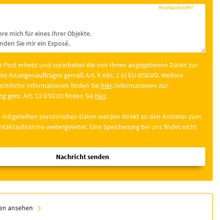
Ihre Nachricht
*
e Post erhebt und verarbeitet die von Ihnen angegebenen Daten zur
es Anzeigenauftrages gemäß Art. 6 Abs. 1 b) EU-DSGVO. Weitere
chtliche Informationen finden Sie
hier
. Informationen zur
g gem. Art. 13 DSGVO finden Sie
hier
.
 mitgeteilten persönlichen Daten werden direkt an den Anbieter zum
taktaufnahme weitergeleitet. Eine Speicherung bei uns findet nicht
Nachricht senden
ien ansehen