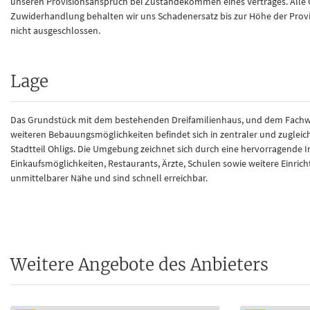
unseren Provisionsanspruch bei Zustandekommen eines Vertrages. Alle G
Zuwiderhandlung behalten wir uns Schadenersatz bis zur Höhe der Provi
nicht ausgeschlossen.
Lage
Das Grundstück mit dem bestehenden Dreifamilienhaus, und dem Fachwe
weiteren Bebauungsmöglichkeiten befindet sich in zentraler und zugleic
Stadtteil Ohligs. Die Umgebung zeichnet sich durch eine hervorragende I
Einkaufsmöglichkeiten, Restaurants, Ärzte, Schulen sowie weitere Einrich
unmittelbarer Nähe und sind schnell erreichbar.
Weitere Angebote des Anbieters