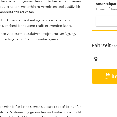
ichen Bebauungsvarianten vor. So besteht zum einen
Ansprechpar
zu erhalten, weiterhin zu vermieten und zusätzlich
Firma m² Im
ienhäuser zu errichten.
Ein Abriss der Bestandsgebäude ist ebenfalls
 Mehrfamilienhäusern realisiert werden kann.
nen zu diesem attraktiven Projekt zur Verfügung.
Unterlagen und Planungsunterlagen zu.
Fahrzeit
nac
Zieladresse
Vorschläge
b
Auto
wir hierfür keine Gewähr. Dieses Exposé ist nur für
rückliche Zustimmung gebunden und unterbindet nicht