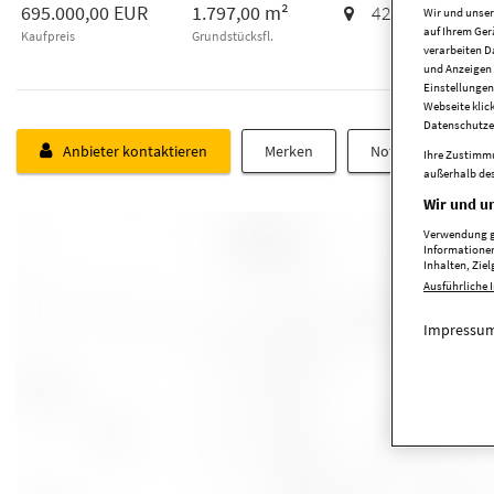
695.000,00 EUR
1.797,00 m²
42697
Solinge
Wir und unse
auf Ihrem Ger
Kaufpreis
Grundstücksfl.
verarbeiten D
und Anzeigen 
Einstellungen
Webseite klic
Datenschutze
Anbieter kontaktieren
Merken
Notiz schreiben
Ihre Zustimmu
außerhalb des
Wir und un
Verwendung ge
Informationen
Inhalten, Zi
Ausführliche 
Impressum