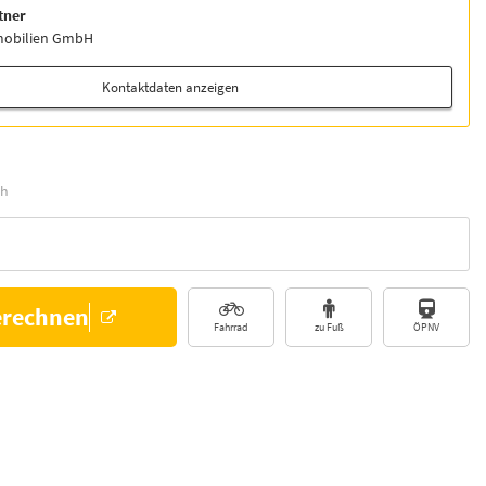
tner
mobilien GmbH
Kontaktdaten anzeigen
h
erechnen
Fahrrad
zu Fuß
ÖPNV