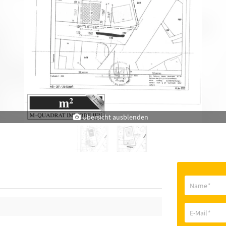
Übersicht ausblenden
Name
*
E-Mail
*