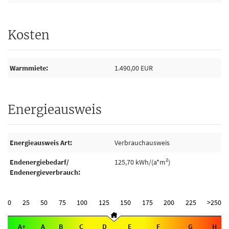
Kosten
Warmmiete
1.490,00 EUR
Energieausweis
Energieausweis Art
Verbrauchausweis
Endenergiebedarf/
125,70 kWh/(a*m²)
Endenergieverbrauch
0
25
50
75
100
125
150
175
200
225
>250
A+
A
B
C
D
E
F
G
H