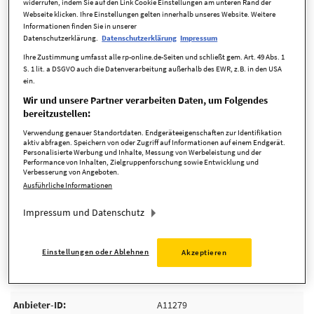
widerrufen, indem Sie auf den Link Cookie Einstellungen am unteren Rand der
Webseite klicken. Ihre Einstellungen gelten innerhalb unseres Website. Weitere
Informationen finden Sie in unserer
Datenschutzerklärung.
Datenschutzerklärung
Impressum
Ihre Zustimmung umfasst alle rp-online.de-Seiten und schließt gem. Art. 49 Abs. 1
S. 1 lit. a DSGVO auch die Datenverarbeitung außerhalb des EWR, z.B. in den USA
ein.
Wir und unsere Partner verarbeiten Daten, um Folgendes
bereitzustellen:
Verwendung genauer Standortdaten. Endgeräteeigenschaften zur Identifikation
Übersicht ausblenden
aktiv abfragen. Speichern von oder Zugriff auf Informationen auf einem Endgerät.
Personalisierte Werbung und Inhalte, Messung von Werbeleistung und der
Performance von Inhalten, Zielgruppenforschung sowie Entwicklung und
Verbesserung von Angeboten.
Ausführliche Informationen
Impressum und Datenschutz
Einstellungen oder Ablehnen
Akzeptieren
Eckdaten
Anbieter-ID
A11279