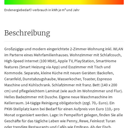
Endenergiebedarf/-verbrauch in kWh je m² und Jahr
Beschreibung
Großzügige und modern eingerichtete 2-Zimmer-Wohnung inkl. WLAN
im Parterre eines Mehrfamilienhauses. Wohnzimmer mit Schlafcouch,
High-Speed Internet (100 Mbit), Apple TV, PlayStation, SmartHome
features (Smart Heizung via App) und Esszimmer mit Tisch und
Kommode. Separate, kleine Küche mit neuen Geräten: Backofen,
Ceranfeld, Dunstabzugshaube, Wasserkocher, Toaster, Espresso
Maschine und Kühlschrank. Schlafzimmer mit franz. Bett (140 x 200
cm) und pflegeleichtem Laminat (wie auch im Wohnzimmer und Flur).
Helles Badezimmer mit Dusche. Eigene neue Waschmaschine im
Kellerraum. 14-tägige Reinigung obligatorisch (zzgl. 70,- Euro). Ein
PKW-Stellplatz kann bei Bedarf für einen Aufpreis von Euro 110,- pro
Monat organisiert werden. Lage: In Pempelfort gelegen, finden Sie alle
Geschäfte für das tägliche Leben wie Penny, Rewe, Feinkost Turan
oder trendige Restaurants und Cafés wie EmBrass, Ab der Fisch,