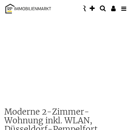
Accessibility
Modus
aktivieren
zur
Navigation
zum
Inhalt
Moderne 2-Zimmer-
Wohnung inkl. WLAN,
Düsseldorf-Pempelfort,