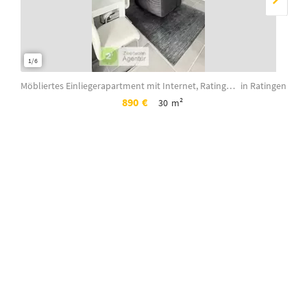
1/6
1/6
Möbliertes Einliegerapartment mit Internet, Ratingen-Tiefenbroich, Gerhart-Haupt...
in Ratingen
890
€
30
m²