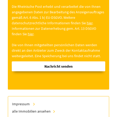
Die Rheinische Post erhebt und verarbeitet die von Ihnen
angegebenen Daten zur Bearbeitung des Anzeigenauftrages
gemäß Art. 6 Abs. 1 b) EU-DSGVO. Weitere
datenschutzrechtliche Informationen finden Sie
hier
.
Informationen zur Datenerhebung gem. Art. 13 DSGVO
finden Sie
hier
.
Die von Ihnen mitgeteilten persönlichen Daten werden
direkt an den Anbieter zum Zweck der Kontaktaufnahme
weitergeleitet. Eine Speicherung bei uns findet nicht statt.
Nachricht senden
Impressum
alle Immobilien ansehen