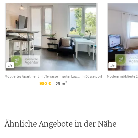
1/6
1/6
Möbliertes Apartment mit Terrasse in guter Lage, Düsseldorf-Derendorf, Weißenbur...
in Düsseldorf
980
€
25
m²
Ähnliche Angebote in der Nähe