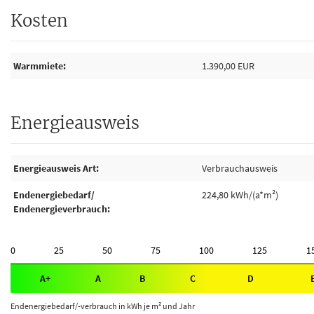
Kosten
Warmmiete
1.390,00 EUR
Energieausweis
Energieausweis Art
Verbrauchausweis
Endenergiebedarf/
224,80 kWh/(a*m²)
Endenergieverbrauch
0
25
50
75
100
125
1
A+
A
B
C
D
Endenergiebedarf/-verbrauch in kWh je m² und Jahr