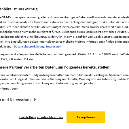
tsphäre ist uns wichtig
re
941
-Partner speichern und greifen auf personenbezogene Daten wie Browserdaten oder eindeu
ät zu. Durch Auswahl von Akzeptieren aktivieren Sie Tracking-Technologien für die unter „Wir und 
aten, um Ihnen Dienste bereitzustellen“ aufgeführten Zwecke. Wenn Tracker deaktiviert sind, sind
möglicherweise nicht mehr so relevant für Sie. Sie können dieses Menü jederzeit wieder aufrufen, 
 zu ändern oder Ihre Einwilligung zu widerrufen, indem Sie auf den Link Cookie Einstellungen am 
ken. Ihre Einstellungen gelten innerhalb unseres Website. Weitere Informationen finden Sie in unse
rklärung.
Datenschutzerklärung
Impressum
ng umfasst alle rp-online.de-Seiten und schließt gem. Art. 49 Abs. 1 S. 1 lit. a DSGVO auch die Da
 EWR, z.B. in den USA ein.
sere Partner verarbeiten Daten, um Folgendes bereitzustellen:
nauer Standortdaten. Endgeräteeigenschaften zur Identifikation aktiv abfragen. Speichern von o
 auf einem Endgerät. Personalisierte Werbung und Inhalte, Messung von Werbeleistung und der 
elgruppenforschung sowie Entwicklung und Verbesserung von Angeboten.
Informationen
 und Datenschutz
Einstellungen oder Ablehnen
Akzeptieren