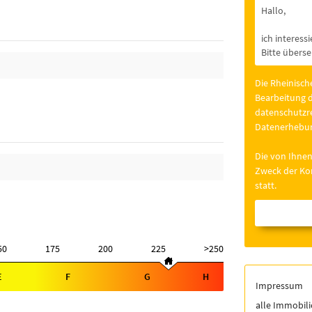
Die Rheinisch
Bearbeitung d
datenschutzre
Datenerhebun
Die von Ihnen
Zweck der Kon
statt.
50
175
200
225
>250
E
F
G
H
Impressum
alle Immobil