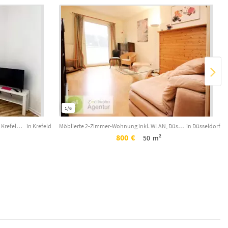
1/6
Schön möbliertes Apartment inkl. Internet, Krefeld-Zentrum, Petersstr.
in Krefeld
Möblierte 2-Zimmer-Wohnung inkl. WLAN, Düsseldorf-Rath, Fehrbellinstr.
in Düsseldorf
800
€
50
m²