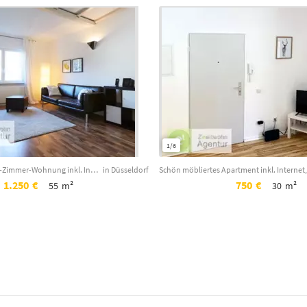
1/6
Modern möblierte 2-Zimmer-Wohnung inkl. Internet, Düsseldorf-Flehe, Fleher Str.
in Düsseldorf
1.250
€
750
€
55
m²
30
m²