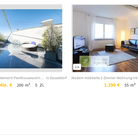
1/6
Luxuriöses Understatement! Penthousewohnung über zwei Etagen mit großer Dachterr...
in Düsseldorf
Mio.
€
1.250
€
200
m²
5
Zi.
55
m²