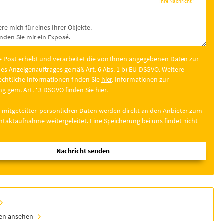
Ihre Nachricht
*
e Post erhebt und verarbeitet die von Ihnen angegebenen Daten zur
es Anzeigenauftrages gemäß Art. 6 Abs. 1 b) EU-DSGVO. Weitere
chtliche Informationen finden Sie
hier
. Informationen zur
g gem. Art. 13 DSGVO finden Sie
hier
.
 mitgeteilten persönlichen Daten werden direkt an den Anbieter zum
taktaufnahme weitergeleitet. Eine Speicherung bei uns findet nicht
Nachricht senden
ien ansehen