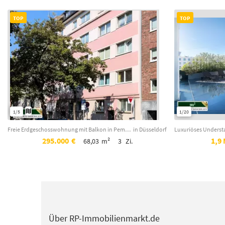
TOP
TOP
1/5
1/20
Freie Erdgeschosswohnung mit Balkon in Pempelfort ! Sanierungsprojekt für Handwe...
in Düsseldorf
295.000
€
1,9 
68,03
m²
3
Zi.
Über RP-Immobilienmarkt.de