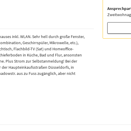
Ansprechpar
Zweitwohnag
uses inkl. WLAN. Sehr hell durch große Fenster,
ombination, Geschirrspüler, Mikrowelle, etc.),
isch, Flachbild-TV (Sat) und Homeoffice-
chieferboden in Küche, Bad und Flur, ansonsten
ne. Plus Strom zur Selbstanmeldung! Bei der
er der Haupteinkaufsstraßen Düsseldorfs, in
adowstr. aus zu Fuss zugänglich, aber nicht