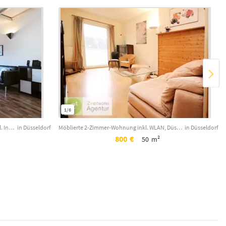
1/6
Modern möblierte 2-Zimmer-Wohnung inkl. Internet, Düsseldorf-Flehe, Fleher Str.
in Düsseldorf
Möblierte 2-Zimmer-Wohnung inkl. WLAN, Düsseldorf-Rath, Fehrbellinstr.
in Düsseldorf
800
€
50
m²