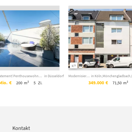
1/7
Luxuriöses Understatement! Penthousewohnung über zwei Etagen mit großer Dachterr...
in Düsseldorf
Modernisierungsbedürftige 2-Zimmerwohnung mit Garage und alleiniger Gartennutzun...
in Köln,Mönchengladbach,
Mio.
€
349.000
€
200
m²
5
Zi.
71,50
m²
Kontakt