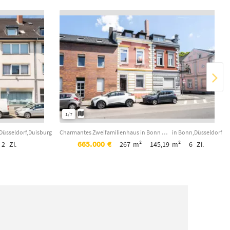
1/7
Düsseldorf,Duisburg
Charmantes Zweifamilienhaus in Bonn Oberkassel!
in Bonn,Düsseldorf
665.000
€
2
Zi.
267
m²
145,19
m²
6
Zi.