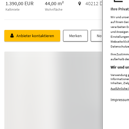
1.390,00 EUR
44,00 m²
40212
Düsseldorf
Ihre Priva
Kaltmiete
Wohnfläche
Wir und unse
auf Ihrem Ger
verarbeiten D
und Anzeigen 
Anbieter kontaktieren
Merken
Notiz schreiben
Einstellungen
Webseite klic
Datenschutze
Ihre Zustimmu
außerhalb des
Wir und un
Verwendung ge
Informationen
Inhalten, Zi
Ausführliche 
Impressum