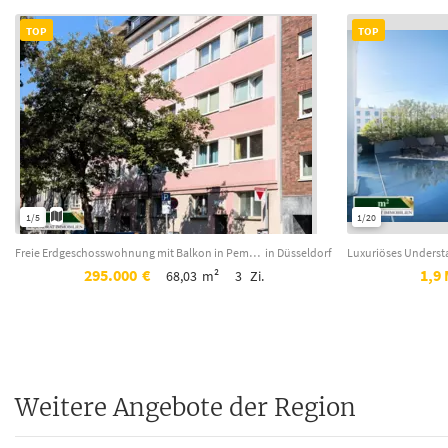
TOP
TOP
1/5
1/20
Freie Erdgeschosswohnung mit Balkon in Pempelfort ! Sanierungsprojekt für Handwe...
in Düsseldorf
295.000
€
1,9 
68,03
m²
3
Zi.
Weitere Angebote der Region