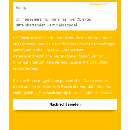
Ihre Nachricht
*
Die Rheinische Post erhebt und verarbeitet die von Ihnen
angegebenen Daten zur Bearbeitung des Anzeigenauftrages
gemäß Art. 6 Abs. 1 b) EU-DSGVO. Weitere
datenschutzrechtliche Informationen finden Sie
hier
.
Informationen zur Datenerhebung gem. Art. 13 DSGVO
finden Sie
hier
.
Die von Ihnen mitgeteilten persönlichen Daten werden
direkt an den Anbieter zum Zweck der Kontaktaufnahme
weitergeleitet. Eine Speicherung bei uns findet nicht statt.
Nachricht senden