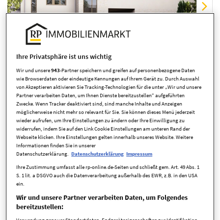
Ihre Privatsphäre ist uns wichtig
Wir und unsere
943
-Partner speichern und greifen auf personenbezogene Daten
wie Browserdaten oder eindeutige Kennungen auf Ihrem Gerät zu. Durch Auswahl
von Akzeptieren aktivieren Sie Tracking-Technologien für die unter „Wir und unsere
Übersicht ausblenden
Partner verarbeiten Daten, um Ihnen Dienste bereitzustellen“ aufgeführten
Zwecke. Wenn Tracker deaktiviert sind, sind manche Inhalte und Anzeigen
möglicherweise nicht mehr so relevant für Sie. Sie können dieses Menü jederzeit
wieder aufrufen, um Ihre Einstellungen zu ändern oder Ihre Einwilligung zu
widerrufen, indem Sie auf den Link Cookie Einstellungen am unteren Rand der
Webseite klicken. Ihre Einstellungen gelten innerhalb unseres Website. Weitere
Informationen finden Sie in unserer
Datenschutzerklärung.
Datenschutzerklärung
Impressum
Ihre Zustimmung umfasst alle rp-online.de-Seiten und schließt gem. Art. 49 Abs. 1
Eckdaten
S. 1 lit. a DSGVO auch die Datenverarbeitung außerhalb des EWR, z.B. in den USA
ein.
Wir und unsere Partner verarbeiten Daten, um Folgendes
bereitzustellen:
Kaufpreis
539.000,00 EUR