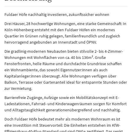
Fuldaer Höfe nachhaltig investieren, zukunftssicher wohnen
Drei Häuser, 28 hochwertige Wohnungen, eine starke Gemeinschaft: In
Köln-Höhenberg entsteht mit den Fuldaer Höfen ein modernes
Quartier im Grünen ruhig gelegen, familienfreundlich und zugleich
hervorragend angebunden an Innenstadt und ÖPNV.
Die gradlinig-modernen Neubauten bieten stilvolle 2- bis 4-Zimmer-
Wohnungen mit Wohnflächen von ca. 40 bis 136m². Große
Fensterfronten, helle Räume und durchdachte Grundrisse schaffen
ein Wohnambiente, das sowohl Eigennutzer:innen als auch
Kapitalanleger:innen überzeugt. Alle Wohnungen verfügen über
Balkon, Terrasse oder Gartenanteil ideal für entspannte Stunden oder
zur Vermietung.
Barrierefreie Zugänge, Aufzüge sowie ein Mobilitätskonzept mit E-
Ladestationen, Fahrrad- und Kinderwagenräumen sorgen für Komfort
und Alltagstauglichkeit generationenübergreifend und nachhaltig.
Doch Fuldaer Höfe bedeutet mehr als modernen Wohnraum es ist
eine Investition mit Steuervorteil: Die Einheiten entstehen im KfW-
Effizienzhaus-40-Plus-Standard und sind QNG+ zertifiziert. Das senkt