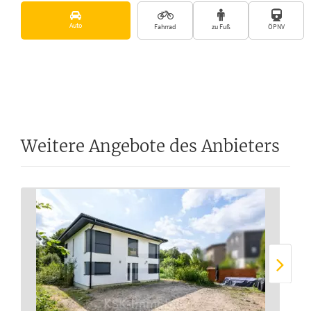
Auto
Fahrrad
zu Fuß
ÖPNV
Weitere Angebote des Anbieters