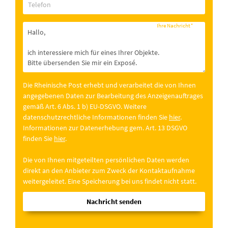
Telefon
Ihre Nachricht
*
Die Rheinische Post erhebt und verarbeitet die von Ihnen
angegebenen Daten zur Bearbeitung des Anzeigenauftrages
gemäß Art. 6 Abs. 1 b) EU-DSGVO. Weitere
datenschutzrechtliche Informationen finden Sie
hier
.
Informationen zur Datenerhebung gem. Art. 13 DSGVO
finden Sie
hier
.
Die von Ihnen mitgeteilten persönlichen Daten werden
direkt an den Anbieter zum Zweck der Kontaktaufnahme
weitergeleitet. Eine Speicherung bei uns findet nicht statt.
Nachricht senden