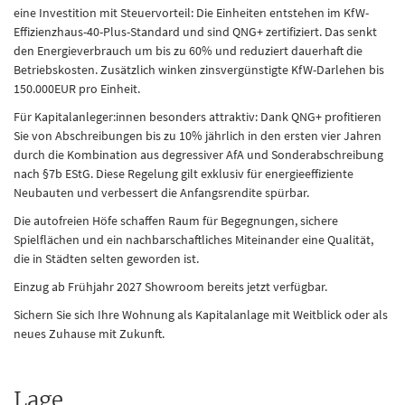
eine Investition mit Steuervorteil: Die Einheiten entstehen im KfW-
Effizienzhaus-40-Plus-Standard und sind QNG+ zertifiziert. Das senkt
den Energieverbrauch um bis zu 60% und reduziert dauerhaft die
Betriebskosten. Zusätzlich winken zinsvergünstigte KfW-Darlehen bis
150.000EUR pro Einheit.
Für Kapitalanleger:innen besonders attraktiv: Dank QNG+ profitieren
Sie von Abschreibungen bis zu 10% jährlich in den ersten vier Jahren
durch die Kombination aus degressiver AfA und Sonderabschreibung
nach §7b EStG. Diese Regelung gilt exklusiv für energieeffiziente
Neubauten und verbessert die Anfangsrendite spürbar.
Die autofreien Höfe schaffen Raum für Begegnungen, sichere
Spielflächen und ein nachbarschaftliches Miteinander eine Qualität,
die in Städten selten geworden ist.
Einzug ab Frühjahr 2027 Showroom bereits jetzt verfügbar.
Sichern Sie sich Ihre Wohnung als Kapitalanlage mit Weitblick oder als
neues Zuhause mit Zukunft.
Lage