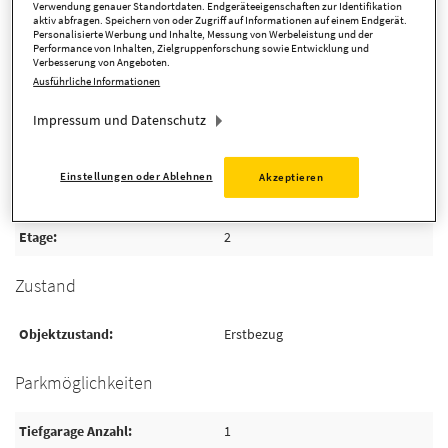
Verwendung genauer Standortdaten. Endgeräteeigenschaften zur Identifikation
aktiv abfragen. Speichern von oder Zugriff auf Informationen auf einem Endgerät.
Anbieter-ID
130683_3
Personalisierte Werbung und Inhalte, Messung von Werbeleistung und der
Performance von Inhalten, Zielgruppenforschung sowie Entwicklung und
Verbesserung von Angeboten.
Ausführliche Informationen
Detaillierte Informationen
Impressum und Datenschutz
Einstellungen oder Ablehnen
Akzeptieren
Flächen/Räume
Etage
2
Zustand
Objektzustand
Erstbezug
Parkmöglichkeiten
Tiefgarage Anzahl
1