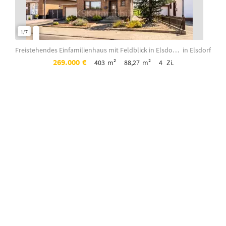
1/7
1/3
Freistehendes Einfamilienhaus mit Feldblick in Elsdorf- Berrendorf!
in Elsdorf
269.000
€
403
m²
88,27
m²
4
Zi.