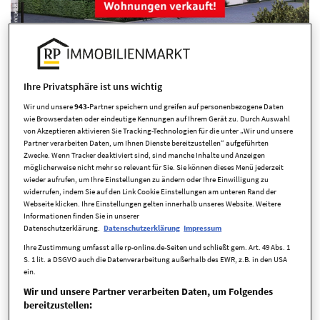
Ihre Privatsphäre ist uns wichtig
Übersicht ausblenden
Wir und unsere
943
-Partner speichern und greifen auf personenbezogene Daten
wie Browserdaten oder eindeutige Kennungen auf Ihrem Gerät zu. Durch Auswahl
von Akzeptieren aktivieren Sie Tracking-Technologien für die unter „Wir und unsere
Partner verarbeiten Daten, um Ihnen Dienste bereitzustellen“ aufgeführten
Zwecke. Wenn Tracker deaktiviert sind, sind manche Inhalte und Anzeigen
möglicherweise nicht mehr so relevant für Sie. Sie können dieses Menü jederzeit
wieder aufrufen, um Ihre Einstellungen zu ändern oder Ihre Einwilligung zu
widerrufen, indem Sie auf den Link Cookie Einstellungen am unteren Rand der
Webseite klicken. Ihre Einstellungen gelten innerhalb unseres Website. Weitere
Eckdaten
Informationen finden Sie in unserer
Datenschutzerklärung.
Datenschutzerklärung
Impressum
Ihre Zustimmung umfasst alle rp-online.de-Seiten und schließt gem. Art. 49 Abs. 1
S. 1 lit. a DSGVO auch die Datenverarbeitung außerhalb des EWR, z.B. in den USA
Kaufpreis
539.000,00 EUR
ein.
Zimmer
3 Zimmer
Wir und unsere Partner verarbeiten Daten, um Folgendes
bereitzustellen:
verfügbar ab
Herbst 2027