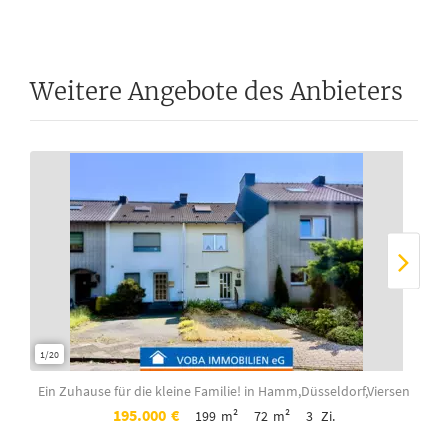
Weitere Angebote des Anbieters
1/20
1/17
Ein Zuhause für die kleine Familie!
in Hamm,Düsseldorf,Viersen
195.000
€
199
m²
72
m²
3
Zi.