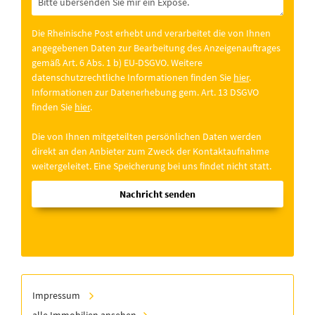
Die Rheinische Post erhebt und verarbeitet die von Ihnen
angegebenen Daten zur Bearbeitung des Anzeigenauftrages
gemäß Art. 6 Abs. 1 b) EU-DSGVO. Weitere
datenschutzrechtliche Informationen finden Sie
hier
.
Informationen zur Datenerhebung gem. Art. 13 DSGVO
finden Sie
hier
.
Die von Ihnen mitgeteilten persönlichen Daten werden
direkt an den Anbieter zum Zweck der Kontaktaufnahme
weitergeleitet. Eine Speicherung bei uns findet nicht statt.
Nachricht senden
Impressum