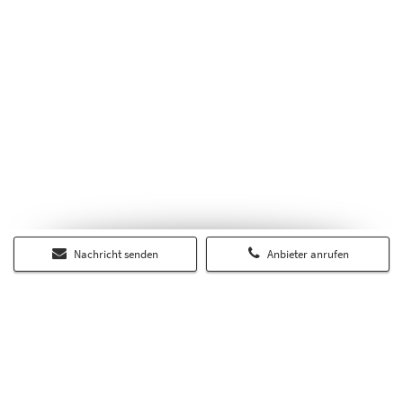
Nachricht senden
Anbieter anrufen
Über RP-Immobilienmarkt.de
Auf dem regionalen Portal RP-Immobilienmarkt.de finden Sie alle