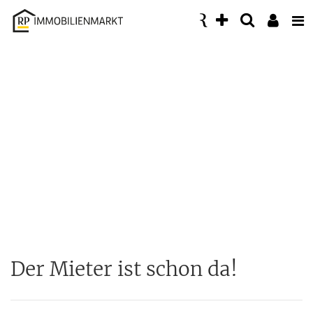
Accessibility
Modus
aktivieren
zur
Navigation
zum
Inhalt
Der Mieter ist schon da!