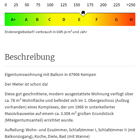
0
25
50
75
100
125
150
175
200
225
>250
A+
A
B
C
D
E
F
G
H
Endenergiebedarf/-verbrauch in kWh je m² und Jahr
Beschreibung
Eigentumswohnung mit Balkon in 47906 Kempen
Der Mieter ist schon da!
Diese gut geschnittene, modern ausgestattete Wohnung verfügt über
ca. 78 m² Wohnfläche und befindet sich im 1. Obergeschoss (Aufzug
vorhanden) eines Komplexes, der um 1966 in unterkellerter
Massivbauweise auf einem ca. 3.308 m² großen Grundstück
(Miteigentumsanteil) errichtet wurde.
Aufteilung: Wohn- und Esszimmer, Schlafzimmer I, Schlafzimmer II (mit
Balkonzugang), Küche, Diele, Bad (mit Wanne)