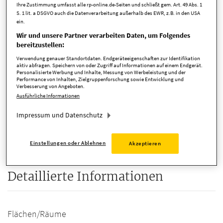
Ihre Zustimmung umfasst alle rp-online.de-Seiten und schließt gem. Art. 49 Abs. 1
Kaufpreis
140.000,00 EUR
S. 1 lit. a DSGVO auch die Datenverarbeitung außerhalb des EWR, z.B. in den USA
ein.
Zimmer
3 Zimmer
Wir und unsere Partner verarbeiten Daten, um Folgendes
verfügbar ab
Vereinbarung
bereitzustellen:
Verwendung genauer Standortdaten. Endgeräteeigenschaften zur Identifikation
Anbieter-ID
014-00504 Rendite
aktiv abfragen. Speichern von oder Zugriff auf Informationen auf einem Endgerät.
Personalisierte Werbung und Inhalte, Messung von Werbeleistung und der
Performance von Inhalten, Zielgruppenforschung sowie Entwicklung und
Verbesserung von Angeboten.
Ausführliche Informationen
Kosten
Impressum und Datenschutz
Provision
3,57 % (inkl. MwSt.)
Einstellungen oder Ablehnen
Akzeptieren
Detaillierte Informationen
Flächen/Räume