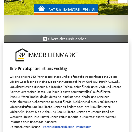
Übersicht ausblenden
Ihre Privatsphäre ist uns wichtig
Wir und unsere
943
-Partner speichern und greifen auf personenbezogene Daten
wie Browserdaten oder eindeutige Kennungen auf Ihrem Gerät zu. Durch Auswahl
von Akzeptieren aktivieren Sie Tracking-Technologien für die unter „Wir und unsere
Partner verarbeiten Daten, um Ihnen Dienste bereitzustellen“ aufgeführten
Zwecke. Wenn Tracker deaktiviert sind, sind manche Inhalte und Anzeigen
möglicherweise nicht mehr so relevant für Sie. Sie können dieses Menü jederzeit
Eckdaten
wieder aufrufen, um Ihre Einstellungen zu ändern oder Ihre Einwilligung zu
widerrufen, indem Sie auf den Link Cookie Einstellungen am unteren Rand der
Webseite klicken. Ihre Einstellungen gelten innerhalb unseres Website. Weitere
Informationen finden Sie in unserer
Art
Wohnanlagen
Datenschutzerklärung.
Datenschutzerklärung
Impressum