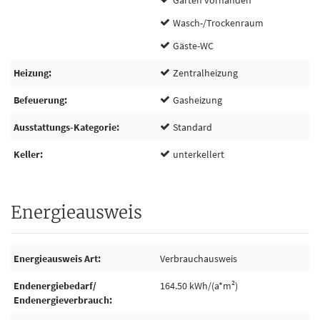
Garten vorhanden
Wasch-/Trockenraum
Gäste-WC
Heizung
Zentralheizung
Befeuerung
Gasheizung
Ausstattungs-Kategorie
Standard
Keller
unterkellert
Energieausweis
Energieausweis Art
Verbrauchausweis
Endenergiebedarf/
164.50 kWh/(a*m²)
Endenergieverbrauch