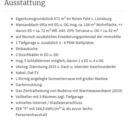
Ausstattung
Eigentumsgrundstück 671 m² im Roten Feld v. Lüneburg
Mansarddach-Villa mit EG u. OG insg. ca. 134 m² Wohnfläche, ++
davon EG = ca. 72 m² Wfl. inkl. 25% Terrasse u. OG = ca. 62 m²
auf Wunsch zusätzliches Erweiterungspotenzial der Immobilie
1 Tiefgarage u. zusätzlich 3 - 4 PKW-Stellplätze
Einbauküche
2 Duschbäder in EG u. OG
insg. 5 Schlafzimmer möglich, davon 1 x EG u. 4 x OG
ökolog. Dämmung 2015 v. Dach u. oberster Geschossdecke
Kabel-/Sat-TV
L-förmig angelegte Sonnenterrasse mit großer Markise
Gartennutzung
Gas-Zentralheizung von Buderus mit Warmwasserdepot (2015)
Vollkeller mit 3 Räumen zzgl. Tiefgarage
schnelles Internet / Glasfaseranschluss
EEK "F" mit 164,5 kWh/(m²*a) als zuvor Sechs-
Personenhaushalt