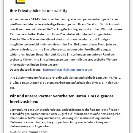
Ihre Privatsphäre ist uns wichtig
Wir und unsere
941
-Partner speichern und greifen auf personenbezogene Daten
wie Browserdaten oder eindeutige Kennungen auf Ihrem Gerät zu. Durch Auswahl
von Akzeptieren aktivieren Sie Tracking-Technologien für die unter „Wir und unsere
Partner verarbeiten Daten, um Ihnen Dienste bereitzustellen“ aufgeführten
Zwecke. Wenn Tracker deaktiviert sind, sind manche Inhalte und Anzeigen
möglicherweise nicht mehr so relevant für Sie. Sie können dieses Menü jederzeit
wieder aufrufen, um Ihre Einstellungen zu ändern oder Ihre Einwilligung zu
Eckdaten
widerrufen, indem Sie auf den Link Cookie Einstellungen am unteren Rand der
Webseite klicken. Ihre Einstellungen gelten innerhalb unseres Website. Weitere
Informationen finden Sie in unserer
Datenschutzerklärung.
Datenschutzerklärung
Impressum
Art
Einfamilienhaus
Ihre Zustimmung umfasst alle rp-online.de-Seiten und schließt gem. Art. 49 Abs. 1
Kaufpreis
750.000,00 EUR
S. 1 lit. a DSGVO auch die Datenverarbeitung außerhalb des EWR, z.B. in den USA
ein.
Zimmer
6 Zimmer
Wir und unsere Partner verarbeiten Daten, um Folgendes
bereitzustellen:
verfügbar ab
nach Vereinbarung
Verwendung genauer Standortdaten. Endgeräteeigenschaften zur Identifikation
aktiv abfragen. Speichern von oder Zugriff auf Informationen auf einem Endgerät.
Anbieter-ID
5275
Personalisierte Werbung und Inhalte, Messung von Werbeleistung und der
Performance von Inhalten, Zielgruppenforschung sowie Entwicklung und
Verbesserung von Angeboten.
Ausführliche Informationen