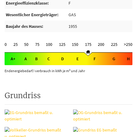
Energieeffizienzklasse
F
Wesentlicher Energieträger
GAS
Baujahr des Hauses
1955
0
25
50
75
100
125
150
175
200
225
>250
A+
A
B
C
D
E
F
G
H
Endenergiebedarf/-verbrauch in kWh je m² und Jahr
Grundriss