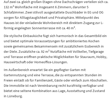
Auf zwei ca. gleich großen Etagen ohne Dachschrägen verteilen sich ca.
132 m² Wohnfläche mit insgesamt 6 Zimmern, darunter 5
Schlafzimmer. Zwei stilvoll ausgestattete Duschbäder in EG und OG
sorgen für Alltagstauglichkeit und Privatsphäre. Mittelpunkt des
Hauses ist der einladende Wohnbereich mit direktem Zugang zur L-
förmig angelegten Sonnenterrasse mit ca. 40 m².
Die stylische Einbauküche fügt sich harmonisch in das Gesamtbild ein
und bietet optimale Voraussetzungen für ambitioniertes Kochen
sowie gemeinsames Beisammensein mit zusätzlichem Essbereich in
der Diele. Zusätzliche ca. 92 m² Nutzfläche mit Vollkeller, Tiefgarage
und Terrasse eröffnen praktische Möglichkeiten für Stauraum, Hobby,
Hauswirtschaft oder Homeoffice-Lösungen.
Im Außenbereich erwartet Sie ein gepflegter Garten mit
Gartennutzung und eine Terrasse, die zu entspannten Stunden im
Freien einlädt ob für Familienzeit, Gäste oder einfach zum Abschalten.
Die Immobilie ist nach Vereinbarung recht kurzfristig verfügbar und
bietet eine seltene Kombination aus Lage, Ausstattung und Zustand
in Lüneburg.