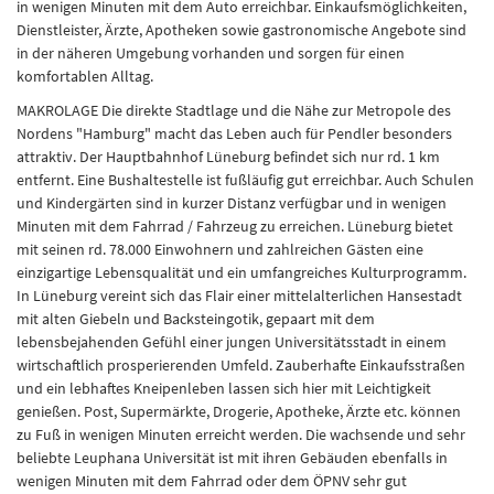
in wenigen Minuten mit dem Auto erreichbar. Einkaufsmöglichkeiten,
Dienstleister, Ärzte, Apotheken sowie gastronomische Angebote sind
in der näheren Umgebung vorhanden und sorgen für einen
komfortablen Alltag.
MAKROLAGE Die direkte Stadtlage und die Nähe zur Metropole des
Nordens "Hamburg" macht das Leben auch für Pendler besonders
attraktiv. Der Hauptbahnhof Lüneburg befindet sich nur rd. 1 km
entfernt. Eine Bushaltestelle ist fußläufig gut erreichbar. Auch Schulen
und Kindergärten sind in kurzer Distanz verfügbar und in wenigen
Minuten mit dem Fahrrad / Fahrzeug zu erreichen. Lüneburg bietet
mit seinen rd. 78.000 Einwohnern und zahlreichen Gästen eine
einzigartige Lebensqualität und ein umfangreiches Kulturprogramm.
In Lüneburg vereint sich das Flair einer mittelalterlichen Hansestadt
mit alten Giebeln und Backsteingotik, gepaart mit dem
lebensbejahenden Gefühl einer jungen Universitätsstadt in einem
wirtschaftlich prosperierenden Umfeld. Zauberhafte Einkaufsstraßen
und ein lebhaftes Kneipenleben lassen sich hier mit Leichtigkeit
genießen. Post, Supermärkte, Drogerie, Apotheke, Ärzte etc. können
zu Fuß in wenigen Minuten erreicht werden. Die wachsende und sehr
beliebte Leuphana Universität ist mit ihren Gebäuden ebenfalls in
wenigen Minuten mit dem Fahrrad oder dem ÖPNV sehr gut