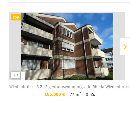
TOP
TO
1/18
1/10
Wiedenbrück - 3-Zi. Eigentumswohnung - 77 m² in attraktiver Lage (WE 01) / SOFOR...
in Rheda-Wiedenbrück
165.000
€
77
m²
3
Zi.