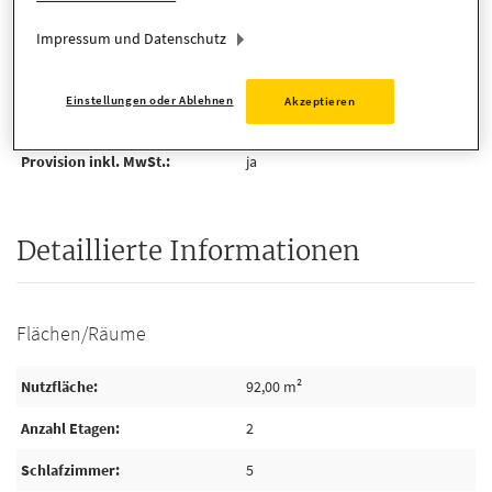
Kosten
Impressum und Datenschutz
Provision
3,57% inkl. ges. MwSt.
Einstellungen oder Ablehnen
Akzeptieren
Käuferprovision
Provision inkl. MwSt.
ja
Detaillierte Informationen
Flächen/Räume
Nutzfläche
92,00 m²
Anzahl Etagen
2
Schlafzimmer
5