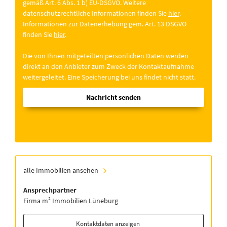
gemäß Art. 6 Abs. 1 b) EU-DSGVO. Weitere
datenschutzrechtliche Informationen finden Sie
hier
.
Informationen zur Datenerhebung gem. Art. 13 DSGVO
finden Sie
hier
.
Die von Ihnen mitgeteilten persönlichen Daten werden
direkt an den Anbieter zum Zweck der Kontaktaufnahme
weitergeleitet. Eine Speicherung bei uns findet nicht statt.
Nachricht senden
alle Immobilien ansehen
Ansprechpartner
Firma m² Immobilien Lüneburg
Kontaktdaten anzeigen