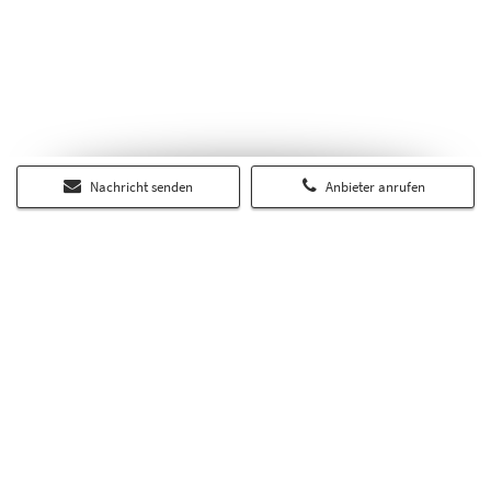
Nachricht senden
Anbieter anrufen
Über RP-Immobilienmarkt.de
Auf dem regionalen Portal RP-Immobilienmarkt.de finden Sie alle
Angebote und Services aus dem Immobilienmarkt der Rheinischen
Post. Darüber hinaus erscheinen hier weitere Online-Inserate zu
Wohn- und Gewerbeimmobilien.
Das umfangreiche redaktionelle Angebot im Bereich Ratgeber gibt