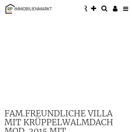
Accessibility
Modus
aktivieren
zur
Navigation
zum
Inhalt
FAM.FREUNDLICHE VILLA
MIT KRÜPPELWALMDACH
MOD. 2015 MIT