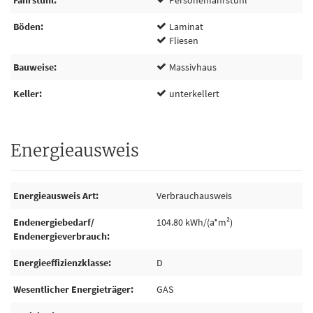
Fahrstuhl
Personenfahrstuhl
Böden
Laminat
Fliesen
Bauweise
Massivhaus
Keller
unterkellert
Energieausweis
Energieausweis Art
Verbrauchausweis
Endenergiebedarf/
104.80 kWh/(a*m²)
Endenergieverbrauch
Energieeffizienzklasse
D
Wesentlicher Energieträger
GAS