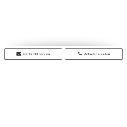
Nachricht senden
Anbieter anrufen
Über RP-Immobilienmarkt.de
Auf dem regionalen Portal RP-Immobilienmarkt.de finden Sie alle
Angebote und Services aus dem Immobilienmarkt der Rheinischen
Post. Darüber hinaus erscheinen hier weitere Online-Inserate zu
Wohn- und Gewerbeimmobilien.