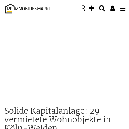
Accessibility
Modus
aktivieren
zur
Navigation
zum
Inhalt
Solide Kapitalanlage: 29
vermietete Wohnobjekte in
Köln-Weiden