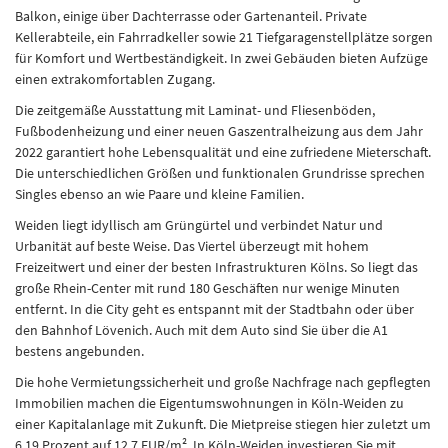
Balkon, einige über Dachterrasse oder Gartenanteil. Private
Kellerabteile, ein Fahrradkeller sowie 21 Tiefgaragenstellplätze sorgen
für Komfort und Wertbeständigkeit. In zwei Gebäuden bieten Aufzüge
einen extrakomfortablen Zugang.
Die zeitgemäße Ausstattung mit Laminat- und Fliesenböden,
Fußbodenheizung und einer neuen Gaszentralheizung aus dem Jahr
2022 garantiert hohe Lebensqualität und eine zufriedene Mieterschaft.
Die unterschiedlichen Größen und funktionalen Grundrisse sprechen
Singles ebenso an wie Paare und kleine Familien.
Weiden liegt idyllisch am Grüngürtel und verbindet Natur und
Urbanität auf beste Weise. Das Viertel überzeugt mit hohem
Freizeitwert und einer der besten Infrastrukturen Kölns. So liegt das
große Rhein-Center mit rund 180 Geschäften nur wenige Minuten
entfernt. In die City geht es entspannt mit der Stadtbahn oder über
den Bahnhof Lövenich. Auch mit dem Auto sind Sie über die A1
bestens angebunden.
Die hohe Vermietungssicherheit und große Nachfrage nach gepflegten
Immobilien machen die Eigentumswohnungen in Köln-Weiden zu
einer Kapitalanlage mit Zukunft. Die Mietpreise stiegen hier zuletzt um
6,19 Prozent auf 12,7 EUR/m². In Köln-Weiden investieren Sie mit