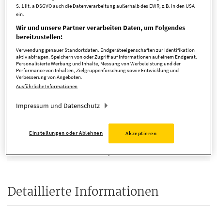
S. 1 lit. a DSGVO auch die Datenverarbeitung außerhalb des EWR, z.B. in den USA
Zimmer
4 Zimmer
ein.
verfügbar ab
vermietet
Wir und unsere Partner verarbeiten Daten, um Folgendes
bereitzustellen:
Anbieter-ID
140144_20
Verwendung genauer Standortdaten. Endgeräteeigenschaften zur Identifikation
aktiv abfragen. Speichern von oder Zugriff auf Informationen auf einem Endgerät.
Personalisierte Werbung und Inhalte, Messung von Werbeleistung und der
Performance von Inhalten, Zielgruppenforschung sowie Entwicklung und
Verbesserung von Angeboten.
Kosten
Ausführliche Informationen
Impressum und Datenschutz
Kaufpreis pro m²
3.082,16 EUR
Einstellungen oder Ablehnen
Provision
3,57 %
Akzeptieren
Provision inkl. MwSt.
ja
Detaillierte Informationen