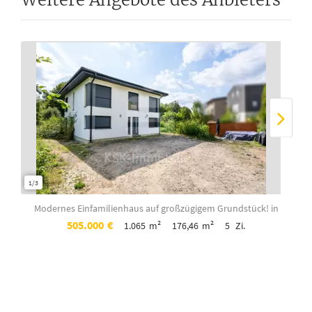
1/3
1/7
Modernes Einfamilienhaus auf großzügigem Grundstück!
in
505.000
€
1.065
m²
176,46
m²
5
Zi.