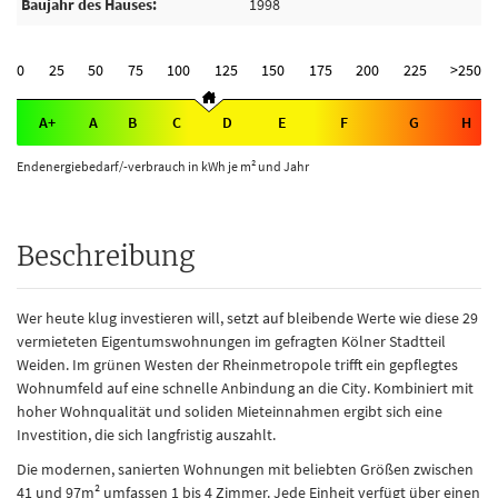
Baujahr des Hauses
1998
0
25
50
75
100
125
150
175
200
225
>250
A+
A
B
C
D
E
F
G
H
Endenergiebedarf/-verbrauch in kWh je m² und Jahr
Beschreibung
Wer heute klug investieren will, setzt auf bleibende Werte wie diese 29
vermieteten Eigentumswohnungen im gefragten Kölner Stadtteil
Weiden. Im grünen Westen der Rheinmetropole trifft ein gepflegtes
Wohnumfeld auf eine schnelle Anbindung an die City. Kombiniert mit
hoher Wohnqualität und soliden Mieteinnahmen ergibt sich eine
Investition, die sich langfristig auszahlt.
Die modernen, sanierten Wohnungen mit beliebten Größen zwischen
41 und 97m² umfassen 1 bis 4 Zimmer. Jede Einheit verfügt über einen