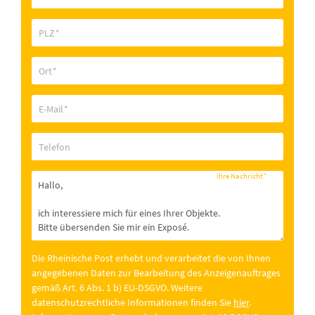
PLZ
*
Ort
*
E-Mail
*
Telefon
Ihre Nachricht
*
Die Rheinische Post erhebt und verarbeitet die von Ihnen
angegebenen Daten zur Bearbeitung des Anzeigenauftrages
gemäß Art. 6 Abs. 1 b) EU-DSGVO. Weitere
datenschutzrechtliche Informationen finden Sie
hier
.