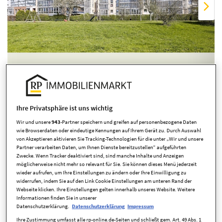
Übersicht ausblenden
Ihre Privatsphäre ist uns wichtig
Wir und unsere
943
-Partner speichern und greifen auf personenbezogene Daten
wie Browserdaten oder eindeutige Kennungen auf Ihrem Gerät zu. Durch Auswahl
von Akzeptieren aktivieren Sie Tracking-Technologien für die unter „Wir und unsere
Partner verarbeiten Daten, um Ihnen Dienste bereitzustellen“ aufgeführten
Zwecke. Wenn Tracker deaktiviert sind, sind manche Inhalte und Anzeigen
möglicherweise nicht mehr so relevant für Sie. Sie können dieses Menü jederzeit
wieder aufrufen, um Ihre Einstellungen zu ändern oder Ihre Einwilligung zu
Eckdaten
widerrufen, indem Sie auf den Link Cookie Einstellungen am unteren Rand der
Webseite klicken. Ihre Einstellungen gelten innerhalb unseres Website. Weitere
Informationen finden Sie in unserer
Datenschutzerklärung.
Datenschutzerklärung
Impressum
Kaufpreis
299.000,00 EUR
Ihre Zustimmung umfasst alle rp-online.de-Seiten und schließt gem. Art. 49 Abs. 1