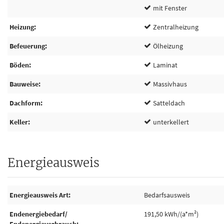
mit Fenster
Heizung
Zentralheizung
Befeuerung
Ölheizung
Böden
Laminat
Bauweise
Massivhaus
Dachform
Satteldach
Keller
unterkellert
Energieausweis
Energieausweis Art
Bedarfsausweis
Endenergiebedarf/
191,50 kWh/(a*m²)