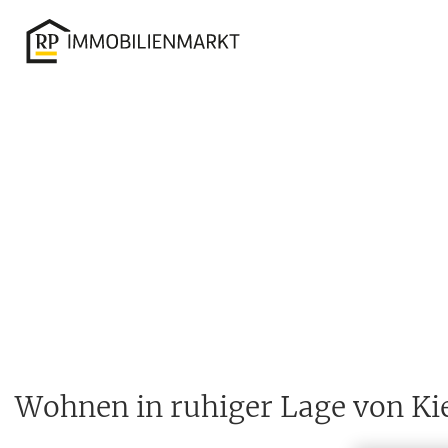
Accessibility
Modus
aktivieren
zur
Navigation
zum
Inhalt
Wohnen in ruhiger Lage von Ki