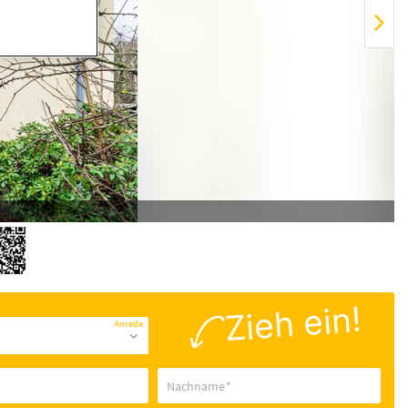
Zieh ein!
Anrede
Nachname
*