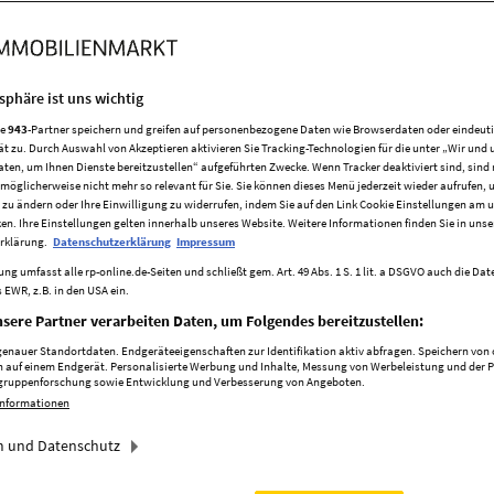
58566
Kierspe
Grundrisse
tsphäre ist uns wichtig
re
943
-Partner speichern und greifen auf personenbezogene Daten wie Browserdaten oder eindeu
ät zu. Durch Auswahl von Akzeptieren aktivieren Sie Tracking-Technologien für die unter „Wir und 
Exposé öffnen
aten, um Ihnen Dienste bereitzustellen“ aufgeführten Zwecke. Wenn Tracker deaktiviert sind, sind
möglicherweise nicht mehr so relevant für Sie. Sie können dieses Menü jederzeit wieder aufrufen, 
 zu ändern oder Ihre Einwilligung zu widerrufen, indem Sie auf den Link Cookie Einstellungen am 
ken. Ihre Einstellungen gelten innerhalb unseres Website. Weitere Informationen finden Sie in unse
rklärung.
Datenschutzerklärung
Impressum
ng umfasst alle rp-online.de-Seiten und schließt gem. Art. 49 Abs. 1 S. 1 lit. a DSGVO auch die Da
 EWR, z.B. in den USA ein.
sere Partner verarbeiten Daten, um Folgendes bereitzustellen:
nauer Standortdaten. Endgeräteeigenschaften zur Identifikation aktiv abfragen. Speichern von o
 auf einem Endgerät. Personalisierte Werbung und Inhalte, Messung von Werbeleistung und der 
elgruppenforschung sowie Entwicklung und Verbesserung von Angeboten.
Informationen
 und Datenschutz