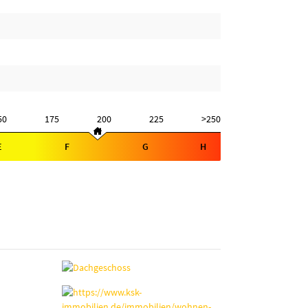
50
175
200
225
>250
E
F
G
H