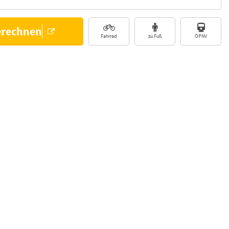
erechnen
Fahrrad
zu Fuß
ÖPNV