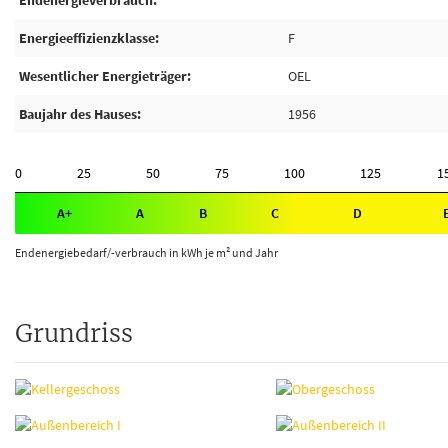
Endenergieverbrauch
Energieeffizienzklasse
F
Wesentlicher Energieträger
OEL
Baujahr des Hauses
1956
0
25
50
75
100
125
1
A+
A
B
C
D
Endenergiebedarf/-verbrauch in kWh je m² und Jahr
Grundriss