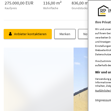
275.000,00 EUR
116,00 m²
836,00 m²
6
Kaufpreis
Wohnfläche
Grundstücksfl.
Zimmer
Ihre Priva
Wir und unse
auf Ihrem Ger
Anbieter kontaktieren
Merken
Notiz schreiben
verarbeiten D
und Anzeigen 
Einstellungen
Webseite klic
Datenschutze
Ihre Zustimmu
außerhalb des
Wir und un
Verwendung ge
Informationen
Inhalten, Zi
Ausführliche 
Impressum