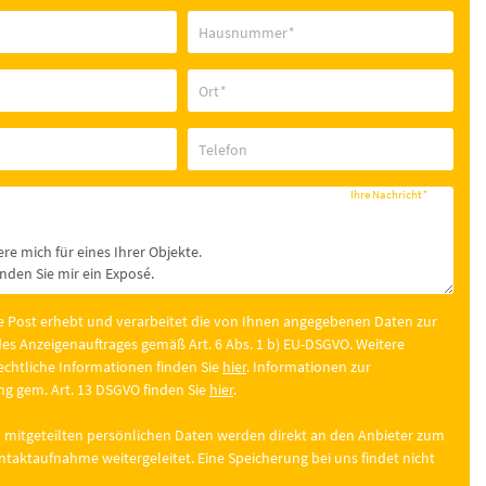
Hausnummer
*
Ort
*
Telefon
Ihre Nachricht
*
e Post erhebt und verarbeitet die von Ihnen angegebenen Daten zur
es Anzeigenauftrages gemäß Art. 6 Abs. 1 b) EU-DSGVO. Weitere
chtliche Informationen finden Sie
hier
. Informationen zur
g gem. Art. 13 DSGVO finden Sie
hier
.
 mitgeteilten persönlichen Daten werden direkt an den Anbieter zum
taktaufnahme weitergeleitet. Eine Speicherung bei uns findet nicht